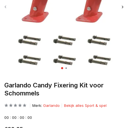
Garlando Candy Fixering Kit voor
Schommels
Merk:
Garlando
Bekijk alles Sport & spel
0
0
:
0
0
:
0
0
:
0
0