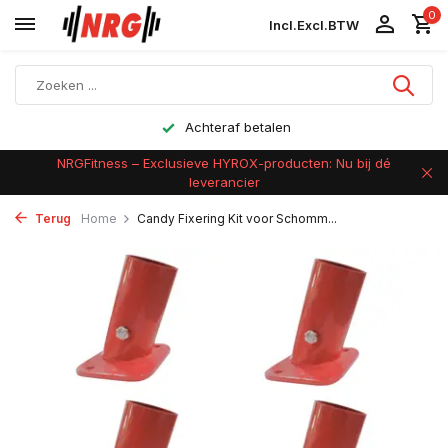
0
Incl.
Excl.
BTW
Achteraf betalen
NRGFitness – Exclusieve HYROX-producten: Nu bij dé
leverancier
Terug
Home
Candy Fixering Kit voor Schomm...