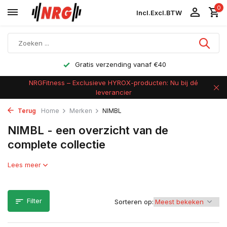
0
Incl.
Excl.
BTW
Gratis verzending vanaf €40
NRGFitness – Exclusieve HYROX-producten: Nu bij dé
leverancier
Terug
Home
Merken
NIMBL
NIMBL - een overzicht van de
complete collectie
Lees meer
Filter
Sorteren op: