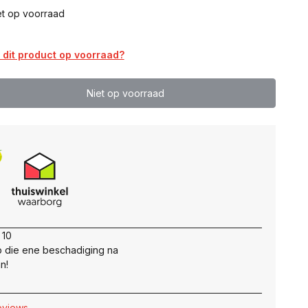
et op voorraad
dit product op voorraad?
Niet op voorraad
 10
 die ene beschadiging na
n!
reviews