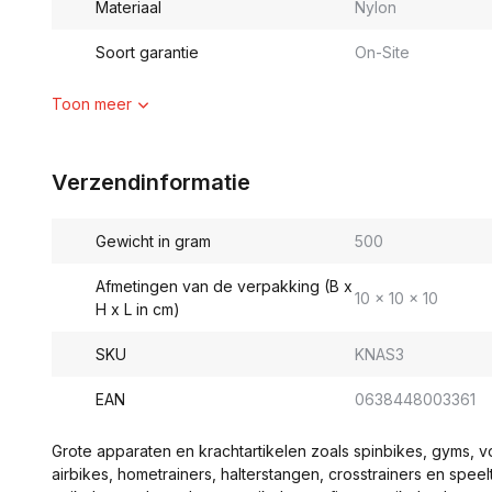
Materiaal
Nylon
Soort garantie
On-Site
Toon meer
Verzendinformatie
Gewicht in gram
500
Afmetingen van de verpakking (B x
10 x 10 x 10
H x L in cm)
SKU
KNAS3
EAN
0638448003361
Grote apparaten en krachtartikelen zoals spinbikes, gyms, 
airbikes, hometrainers, halterstangen, crosstrainers en spe