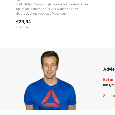
href="https://www.nrgfitness.nl/service/offerte-
op-maat-aanvragen/"><u>Wanneer komt
dit product op voorraad?</a></u>
€29,94
Incl. btw
Advie
Bel on
ma t/m
Stuur 