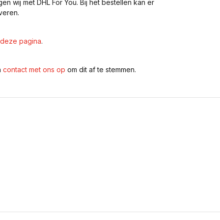
gen wij met DHL For You. Bij het bestellen kan er
veren.
deze pagina
.
n
contact met ons op
om dit af te stemmen.