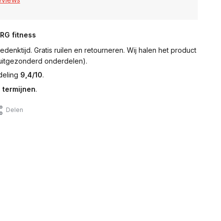
NRG fitness
denktijd. Gratis ruilen en retourneren. Wij halen het product
 (uitgezonderd onderdelen).
deling
9,4/10
.
 termijnen
.
Delen