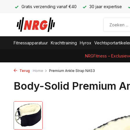
Gratis verzending vanaf €40
30 jaar expertise
Fitnessapparatuur
Krachttraining
Hyrox
Vechtsportartikele
NRGFitness – Exclusiev
Terug
Home
Premium Ankle Strap NAS3
Body-Solid Premium A