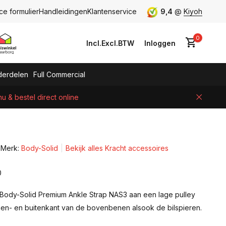
ce formulier
Handleidingen
Klantenservice
9,4
@
Kiyoh
0
Incl.
Excl.
BTW
Inloggen
erdelen
Full Commercial
 & bestel direct online
Account aanmaken
Merk:
Body-Solid
Bekijk alles Kracht accessoires
0
Body-Solid Premium Ankle Strap NAS3 aan een lage pulley
nnen- en buitenkant van de bovenbenen alsook de bilspieren.