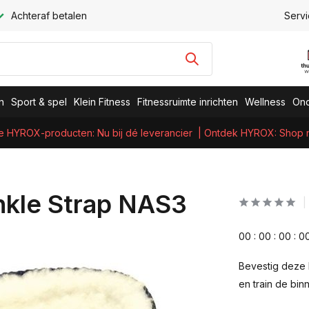
Achteraf betalen
Servi
n
Sport & spel
Klein Fitness
Fitnessruimte inrichten
Wellness
Ond
e HYROX-producten: Nu bij dé leverancier
| Ontdek HYROX: Shop nu
nkle Strap NAS3
0
0
:
0
0
:
0
0
:
0
Bevestig deze 
en train de bi