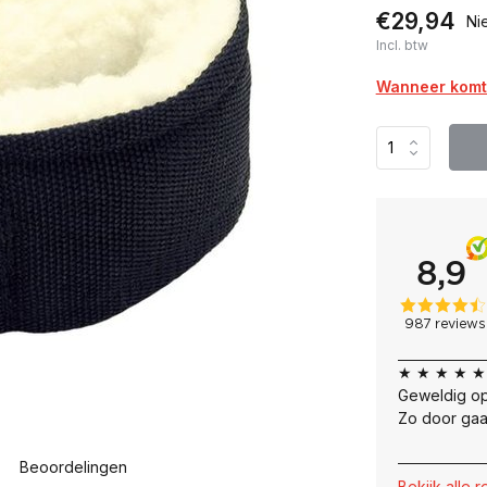
€29,94
Ni
Incl. btw
Wanneer komt 
★ ★ ★ ★ ★
Geweldig op
Zo door gaa
Beoordelingen
Bekijk alle 