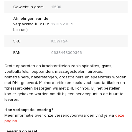
Gewicht in gram
11530
Afmetingen van de
verpakking (B x H x
16 x 22 x 73
L in cm)
SKU
KOWT24
EAN
0638448000346
Grote apparaten en krachtartikelen zoals spinbikes, gyms,
voetbaltafels, loopbanden, massagestoelen, airbikes,
hometrainers, halterstangen, crosstrainers en speeltafels worden
met DHL geleverd. Kleinere artikelen zoals vechtsportartikelen en
fitnessartikelen bezorgen wij met DHL For You. Bij het bestellen
kan er gekozen worden om dit bij een servicepunt in de buurt te
leveren.
Hoe verloopt de levering?
Meer informatie over onze verzendvoorwaarden vind je via
deze
pagina
.
Levering op maat