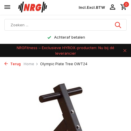
0
Incl.
Excl.
BTW
Achteraf betalen
NRGFitness – Exclusieve HYROX-producten: Nu bij dé
leverancier
Terug
Home
Olympic Plate Tree OWT24