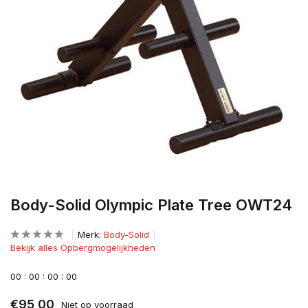
Body-Solid Olympic Plate Tree OWT24
Merk:
Body-Solid
Bekijk alles Opbergmogelijkheden
0
0
:
0
0
:
0
0
:
0
0
€95,00
Niet op voorraad