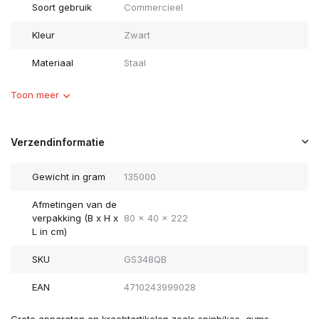
Soort gebruik
Commercieel
Kleur
Zwart
Materiaal
Staal
Toon meer
Verzendinformatie
Gewicht in gram
135000
Afmetingen van de
verpakking (B x H x
80 x 40 x 222
L in cm)
SKU
GS348QB
EAN
4710243999028