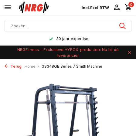
0
Incl.
Excl.
BTW
30 jaar expertise
NRGFitness – Exclusieve HYROX-producten: Nu bij dé
leverancier
Terug
Home
GS348QB Series 7 Smith Machine