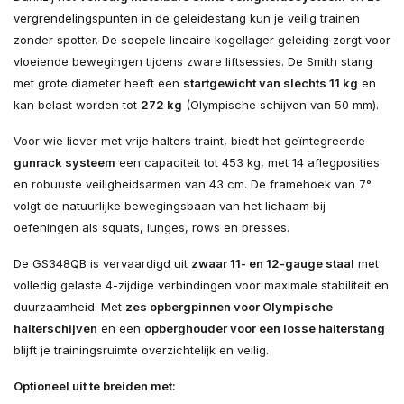
vergrendelingspunten in de geleidestang kun je veilig trainen
zonder spotter. De soepele lineaire kogellager geleiding zorgt voor
vloeiende bewegingen tijdens zware liftsessies. De Smith stang
met grote diameter heeft een
startgewicht van slechts 11 kg
en
kan belast worden tot
272 kg
(Olympische schijven van 50 mm).
Voor wie liever met vrije halters traint, biedt het geïntegreerde
gunrack systeem
een capaciteit tot 453 kg, met 14 aflegposities
en robuuste veiligheidsarmen van 43 cm. De framehoek van 7°
volgt de natuurlijke bewegingsbaan van het lichaam bij
oefeningen als squats, lunges, rows en presses.
De GS348QB is vervaardigd uit
zwaar 11- en 12-gauge staal
met
volledig gelaste 4-zijdige verbindingen voor maximale stabiliteit en
duurzaamheid. Met
zes opbergpinnen voor Olympische
halterschijven
en een
opberghouder voor een losse halterstang
blijft je trainingsruimte overzichtelijk en veilig.
Optioneel uit te breiden met: