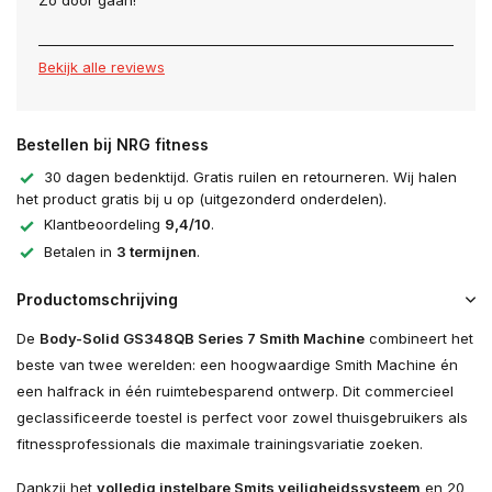
Zo door gaan!
Bekijk alle reviews
Bestellen bij NRG fitness
30 dagen bedenktijd. Gratis ruilen en retourneren. Wij halen
het product gratis bij u op (uitgezonderd onderdelen).
Klantbeoordeling
9,4/10
.
Betalen in
3 termijnen
.
Productomschrijving
De
Body-Solid GS348QB Series 7 Smith Machine
combineert het
beste van twee werelden: een hoogwaardige Smith Machine én
een halfrack in één ruimtebesparend ontwerp. Dit commercieel
geclassificeerde toestel is perfect voor zowel thuisgebruikers als
fitnessprofessionals die maximale trainingsvariatie zoeken.
Dankzij het
volledig instelbare Smits veiligheidssysteem
en 20