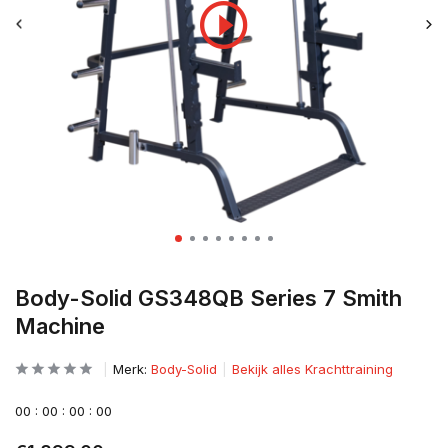
Body-Solid GS348QB Series 7 Smith
Machine
Merk:
Body-Solid
Bekijk alles Krachttraining
0
0
:
0
0
:
0
0
:
0
0