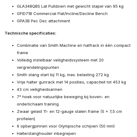
GLA348QBS Lat Pulldown met gewicht stapel van 95 kg
GFID71B Commercial Flat/Incline/Decline Bench
GPA3B Pec Dec attachment
Technische specificaties:
Combinatie van Smith Machine en halfrack in één compact
frame
Volledig instelbaar veiligheidssysteem met 20
vergrendelingspunten
Smith stang start bij 11 kg, max. belasting 272 kg
Vrije halter gunrack met 14 posities, capaciteit tot 453 kg
43 cm veiligheidsarmen
7° hoek voor natuurlijke beweging bij boven- en
onderlichaam training
Zwaar gelast 11- en 12-gauge stalen frame (5 x 7,5 cm
profielen)
6 opbergpinnen voor Olympische schijven (50 mm)
Halterstanghouder inbegrepen