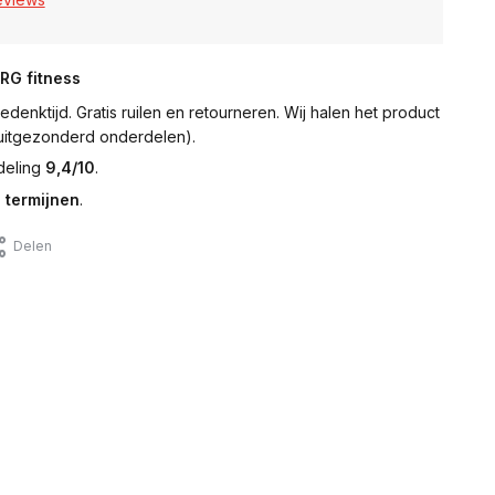
NRG fitness
denktijd. Gratis ruilen en retourneren. Wij halen het product
 (uitgezonderd onderdelen).
deling
9,4/10
.
 termijnen
.
Delen