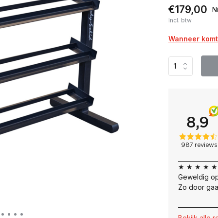
€179,00
N
Incl. btw
Wanneer komt 
★ ★ ★ ★ ★
Geweldig op
Zo door gaa
Bekijk alle 