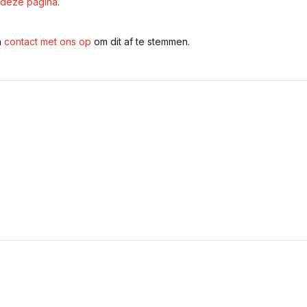
deze pagina
.
n
contact met ons op
om dit af te stemmen.