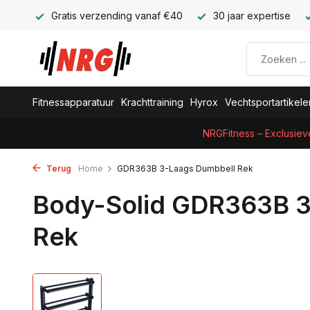
Gratis verzending vanaf €40
30 jaar expertise
Fitnessapparatuur
Krachttraining
Hyrox
Vechtsportartikele
NRGFitness – Exclusiev
Terug
Home
GDR363B 3-Laags Dumbbell Rek
Body-Solid GDR363B 3
Rek