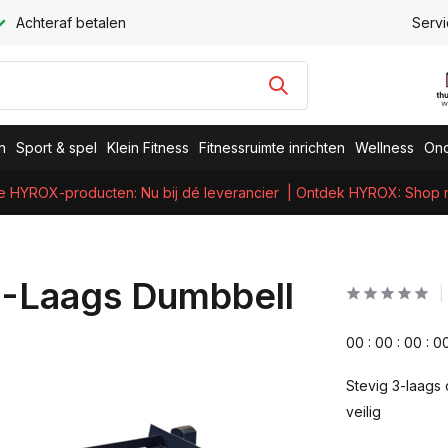
Achteraf betalen
Servi
n
Sport & spel
Klein Fitness
Fitnessruimte inrichten
Wellness
Ond
e HYROX-producten: Nu bij dé leverancier
| Ontdek HYROX: Shop nu
-Laags Dumbbell
0
0
:
0
0
:
0
0
:
0
Stevig 3-laags
veilig