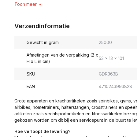
Toon meer
Verzendinformatie
Gewicht in gram
25000
Afmetingen van de verpakking (B x
53 x 13 x 101
H x L in cm)
SKU
GDR363B
EAN
4710243993828
Grote apparaten en krachtartikelen zoals spinbikes, gyms, 
airbikes, hometrainers, halterstangen, crosstrainers en spe
artikelen zoals vechtsportartikelen en fitnessartikelen bezor
gekozen worden om dit bij een servicepunt in de buurt te le
Hoe verloopt de levering?