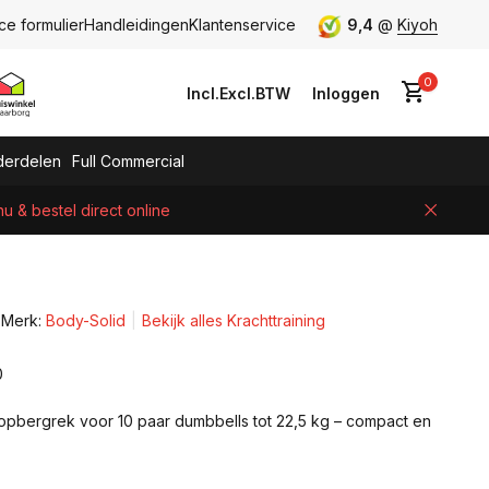
ce formulier
Handleidingen
Klantenservice
9,4
@
Kiyoh
0
Incl.
Excl.
BTW
Inloggen
erdelen
Full Commercial
 & bestel direct online
Account aanmaken
Merk:
Body-Solid
Bekijk alles Krachttraining
0
 opbergrek voor 10 paar dumbbells tot 22,5 kg – compact en