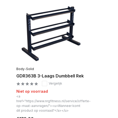
Body-Solid
GDR363B 3-Laags Dumbbell Rek
Vergelijk
Niet op voorraad
<a
href="https://www.nrgfitness.nl/service/offerte-
op-maat-aanvragen/"><u>Wanneer komt
dit product op voorraad?</a></u>