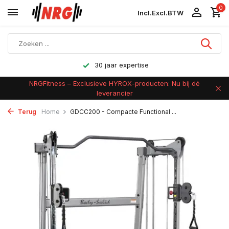
0
Incl.
Excl.
BTW
30 jaar expertise
NRGFitness – Exclusieve HYROX-producten: Nu bij dé
leverancier
Terug
Home
GDCC200 - Compacte Functional ...