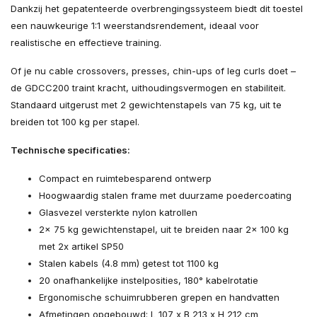
Dankzij het gepatenteerde overbrengingssysteem biedt dit toestel
een nauwkeurige 1:1 weerstandsrendement, ideaal voor
realistische en effectieve training.
Of je nu cable crossovers, presses, chin-ups of leg curls doet –
de GDCC200 traint kracht, uithoudingsvermogen en stabiliteit.
Standaard uitgerust met 2 gewichtenstapels van 75 kg, uit te
breiden tot 100 kg per stapel.
Technische specificaties:
Compact en ruimtebesparend ontwerp
Hoogwaardig stalen frame met duurzame poedercoating
Glasvezel versterkte nylon katrollen
2x 75 kg gewichtenstapel, uit te breiden naar 2x 100 kg
met 2x artikel SP50
Stalen kabels (4.8 mm) getest tot 1100 kg
20 onafhankelijke instelposities, 180° kabelrotatie
Ergonomische schuimrubberen grepen en handvatten
Afmetingen opgebouwd: L 107 x B 213 x H 212 cm