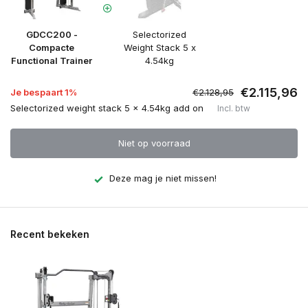
GDCC200 -
Selectorized
Compacte
Weight Stack 5 x
Functional Trainer
4.54kg
€2.115,96
Je bespaart 1%
€2.128,95
Selectorized weight stack 5 x 4.54kg add on
Incl. btw
Niet op voorraad
Deze mag je niet missen!
Recent bekeken