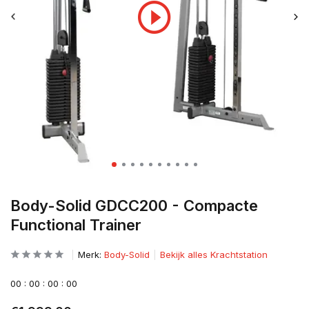
Body-Solid GDCC200 - Compacte
Functional Trainer
Merk:
Body-Solid
Bekijk alles Krachtstation
0
0
:
0
0
:
0
0
:
0
0