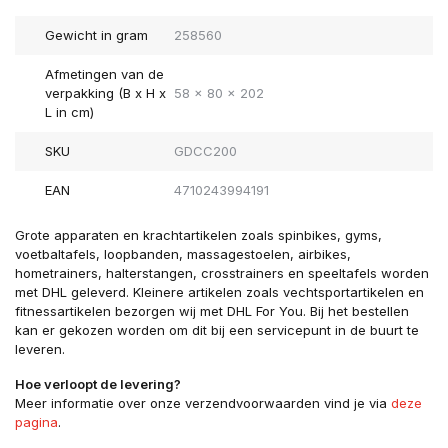
Gewicht in gram
258560
Afmetingen van de
verpakking (B x H x
58 x 80 x 202
L in cm)
SKU
GDCC200
EAN
4710243994191
Grote apparaten en krachtartikelen zoals spinbikes, gyms,
voetbaltafels, loopbanden, massagestoelen, airbikes,
hometrainers, halterstangen, crosstrainers en speeltafels worden
met DHL geleverd. Kleinere artikelen zoals vechtsportartikelen en
fitnessartikelen bezorgen wij met DHL For You. Bij het bestellen
kan er gekozen worden om dit bij een servicepunt in de buurt te
leveren.
Hoe verloopt de levering?
Meer informatie over onze verzendvoorwaarden vind je via
deze
pagina
.