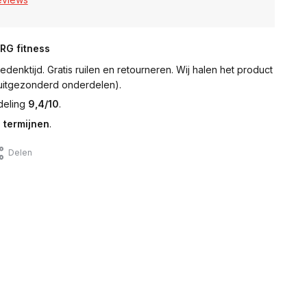
NRG fitness
denktijd. Gratis ruilen en retourneren. Wij halen het product
 (uitgezonderd onderdelen).
deling
9,4/10
.
 termijnen
.
Delen