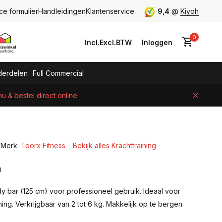
ce formulier
Handleidingen
Klantenservice
9,4
@
Kiyoh
0
Incl.
Excl.
BTW
Inloggen
erdelen
Full Commercial
 & bestel direct online
Account aanmaken
Merk:
Toorx Fitness
Bekijk alles Krachttraining
0
y bar (125 cm) voor professioneel gebruik. Ideaal voor
ning. Verkrijgbaar van 2 tot 6 kg. Makkelijk op te bergen.