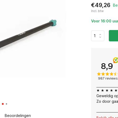
€49,26
Be
Incl. btw
Voor 16:00 uu
★ ★ ★ ★ ★
Geweldig op
Zo door gaa
Beoordelingen
Bekijk alle 