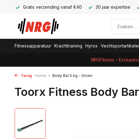
Gratis verzending vanaf €40
30 jaar expertise
Fitnessapparatuur
Krachttraining
Hyrox
Vechtsportartikele
NRGFitness – Exclusiev
Terug
Home
Body Bar 5 kg - Groen
Toorx Fitness Body Bar