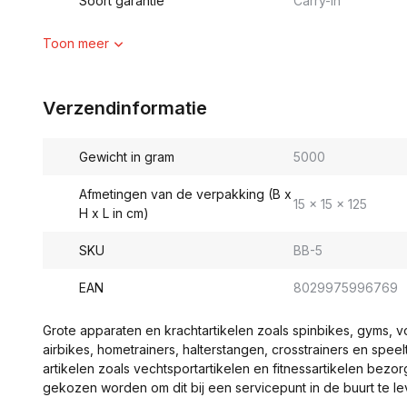
Soort garantie
Carry-in
Toon meer
Verzendinformatie
Gewicht in gram
5000
Afmetingen van de verpakking (B x
15 x 15 x 125
H x L in cm)
SKU
BB-5
EAN
8029975996769
Grote apparaten en krachtartikelen zoals spinbikes, gyms, 
airbikes, hometrainers, halterstangen, crosstrainers en spe
artikelen zoals vechtsportartikelen en fitnessartikelen bezor
gekozen worden om dit bij een servicepunt in de buurt te le