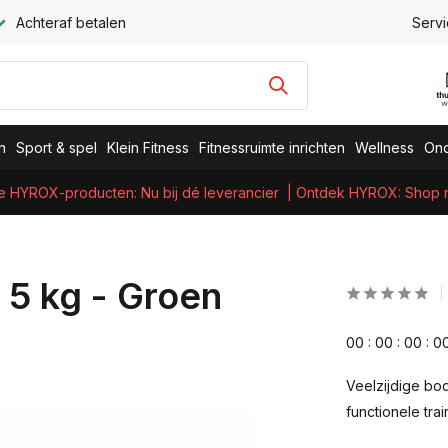
Achteraf betalen
Servi
n
Sport & spel
Klein Fitness
Fitnessruimte inrichten
Wellness
Ond
e HYROX-producten: Nu bij dé leverancier
| Ontdek HYROX: Shop nu
 5 kg - Groen
0
0
:
0
0
:
0
0
:
0
Veelzijdige bod
functionele trai