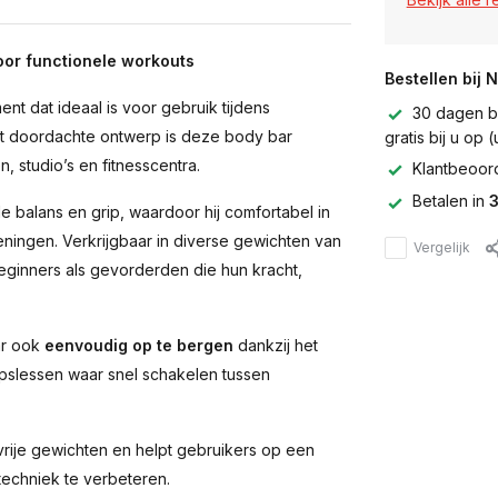
voor functionele workouts
Bestellen bij 
ment dat ideaal is voor gebruik tijdens
30 dagen be
het doordachte ontwerp is deze body bar
gratis bij u op
n, studio’s en fitnesscentra.
Klantbeoor
Betalen in
3
 balans en grip, waardoor hij comfortabel in
feningen. Verkrijgbaar in diverse gewichten van
Vergelijk
eginners als gevorderden die hun kracht,
ar ook
eenvoudig op te bergen
dankzij het
epslessen waar snel schakelen tussen
 vrije gewichten en helpt gebruikers op een
techniek te verbeteren.