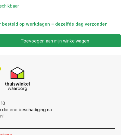
schikbaar
r besteld op werkdagen = dezelfde dag verzonden
Toevoegen aan mijn winkelwagen
 10
 die ene beschadiging na
n!
reviews