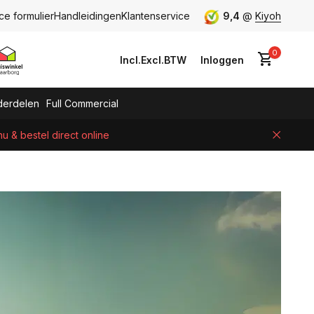
ce formulier
Handleidingen
Klantenservice
9,4
@
Kiyoh
0
Incl.
Excl.
BTW
Inloggen
erdelen
Full Commercial
 & bestel direct online
Account aanmaken