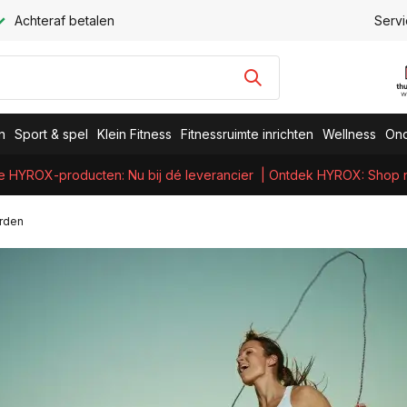
Achteraf betalen
Servi
n
Sport & spel
Klein Fitness
Fitnessruimte inrichten
Wellness
Ond
e HYROX-producten: Nu bij dé leverancier
| Ontdek HYROX: Shop nu
orden