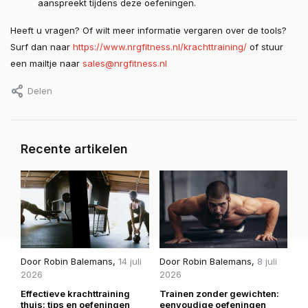
aanspreekt tijdens deze oefeningen.
Heeft u vragen? Of wilt meer informatie vergaren over de tools?
Surf dan naar
https://www.nrgfitness.nl/krachttraining/
of stuur
een mailtje naar
sales@nrgfitness.nl
Delen
Recente artikelen
Door
Robin Balemans
,
14 juli
Door
Robin Balemans
,
8 juli
D
2026
2026
2
Effectieve krachttraining
Trainen zonder gewichten:
H
thuis: tips en oefeningen
eenvoudige oefeningen
mi