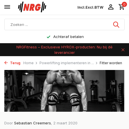
0
Incl.
Excl.
BTW
Achteraf betalen
NRGFitness – Exclusieve HYROX-producten: Nu bij dé
leverancier
Terug
Home
Powerlifting implementeren in ...
Fitter worden
Door
Sebastian Creemers
, 2 maart 2020