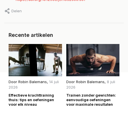
Delen
Recente artikelen
Door
Robin Balemans
,
14 juli
Door
Robin Balemans
,
8 juli
D
2026
2026
2
Effectieve krachttraining
Trainen zonder gewichten:
H
thuis: tips en oefeningen
eenvoudige oefeningen
mi
voor elk niveau
voor maximale resultaten
be