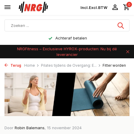
0
Incl.
Excl.
BTW
Achteraf betalen
NRGFitness – Exclusieve HYROX-producten: Nu bij dé
leverancier
Terug
Home
Pilates tijdens de Overgang: E...
Fitter worden
Door
Robin Balemans
, 15 november 2024