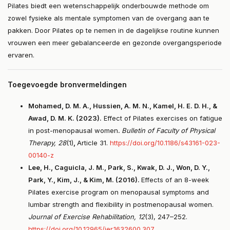
Pilates biedt een wetenschappelijk onderbouwde methode om
zowel fysieke als mentale symptomen van de overgang aan te
pakken. Door Pilates op te nemen in de dagelijkse routine kunnen
vrouwen een meer gebalanceerde en gezonde overgangsperiode
ervaren.
Toegevoegde bronvermeldingen
Mohamed, D. M. A., Hussien, A. M. N., Kamel, H. E. D. H., &
Awad, D. M. K. (2023).
Effect of Pilates exercises on fatigue
in post-menopausal women
.
Bulletin of Faculty of Physical
Therapy, 28
(1)
,
Article 31.
https://doi.org/10.1186/s43161-023-
00140-z
Lee, H., Caguicla, J. M., Park, S., Kwak, D. J., Won, D. Y.,
Park, Y., Kim, J., & Kim, M. (2016).
Effects of an 8-week
Pilates exercise program on menopausal symptoms and
lumbar strength and flexibility in postmenopausal women.
Journal of Exercise Rehabilitation, 12
(3), 247–252.
https://doi.org/10.12965/jer.1632600.307