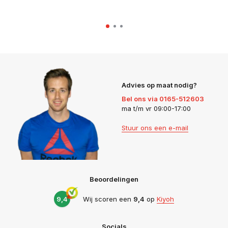
Advies op maat nodig?
Bel ons via 0165-512603
ma t/m vr 09:00-17:00
Stuur ons een e-mail
Beoordelingen
9,4
Wij scoren een
9,4
op
Kiyoh
Socials