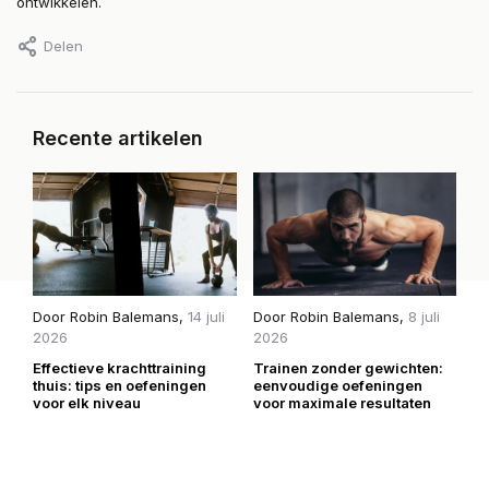
ontwikkelen.
Delen
Recente artikelen
Door
Robin Balemans
,
14 juli
Door
Robin Balemans
,
8 juli
D
2026
2026
2
Effectieve krachttraining
Trainen zonder gewichten:
H
thuis: tips en oefeningen
eenvoudige oefeningen
mi
voor elk niveau
voor maximale resultaten
be