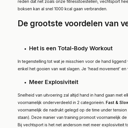
reden dat net zoals onze fitnesstoestellen, vechtsport he
boksen kan al snel 1000 kcal gaan verbranden.
De grootste voordelen van v
Het is een Total-Body Workout
In tegenstelling tot wat je misschien voor de hand liggend 
enkel het gooien van wat slagen. Je ‘head movement’ en 
Meer Explosiviteit
Snelheid van uitvoering zal altijd hand in hand gaan met 
voornamelijk onderverdeeld in 2 categorieën.
Fast & Slo
voornamelijk de nadrukt gelegd op de time under tension (d
staan). Deze manier van training promoot voornamelijk de 
Bij vechtsport is het net andersom met meer explosiviteit t