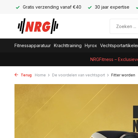
Gratis verzending vanaf €40
30 jaar expertise
Fitnessapparatuur
Krachttraining
Hyrox
Vechtsportartikele
NRGFitness – Exclusiev
Terug
Home
De voordelen van vechtsport
Fitter worden