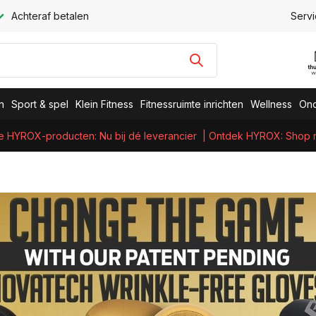
Achteraf betalen
Servi
n
Sport & spel
Klein Fitness
Fitnessruimte inrichten
Wellness
Ond
e HYROX-producten: Nu bij dé leverancier
| Ontdek HYROX: Shop nu