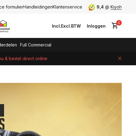
ce formulier
Handleidingen
Klantenservice
9,4
@
Kiyoh
0
Incl.
Excl.
BTW
Inloggen
erdelen
Full Commercial
 & bestel direct online
Account aanmaken