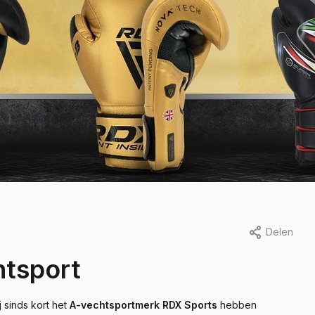
Delen
htsport
j sinds kort het
A-vechtsportmerk RDX Sports
hebben