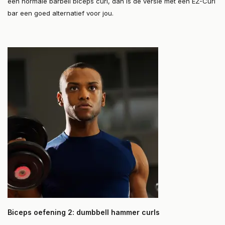
een normale barbell biceps curl, dan is de versie met een EZ-Curl
bar een goed alternatief voor jou.
Biceps oefening 2: dumbbell hammer curls