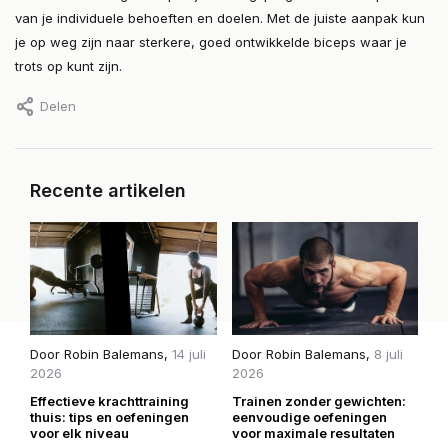
van je individuele behoeften en doelen. Met de juiste aanpak kun
je op weg zijn naar sterkere, goed ontwikkelde biceps waar je
trots op kunt zijn.
Delen
Recente artikelen
Door
Robin Balemans
,
14 juli
Door
Robin Balemans
,
8 juli
D
2026
2026
2
Effectieve krachttraining
Trainen zonder gewichten:
H
thuis: tips en oefeningen
eenvoudige oefeningen
mi
voor elk niveau
voor maximale resultaten
be