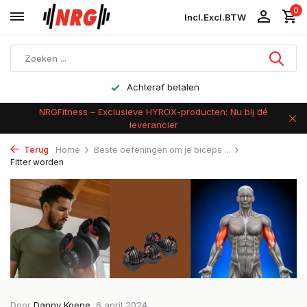
0
Incl.
Excl.
BTW
Achteraf betalen
NRGFitness – Exclusieve HYROX-producten: Nu bij dé
leverancier
Terug
Home
Beste oefeningen om je biceps ...
Fitter worden
Door
Danny Koene
, 6 april 2024