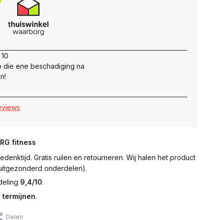
 10
 die ene beschadiging na
n!
reviews
NRG fitness
denktijd. Gratis ruilen en retourneren. Wij halen het product
 (uitgezonderd onderdelen).
deling
9,4/10
.
 termijnen
.
Delen