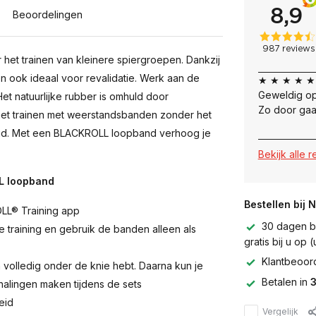
Beoordelingen
het trainen van kleinere spiergroepen. Dankzij
 ook ideaal voor revalidatie. Werk aan de
★ ★ ★ ★ ★
Geweldig op
Het natuurlijke rubber is omhuld door
Zo door gaa
n het trainen met weerstandsbanden zonder het
uid. Met een BLACKROLL loopband verhoog je
Bekijk alle 
LL loopband
Bestellen bij 
OLL® Training app
30 dagen be
training en gebruik de banden alleen als
gratis bij u op
Klantbeoor
 volledig onder de knie hebt. Daarna kun je
Betalen in
3
alingen maken tijdens de sets
eid
Vergelijk