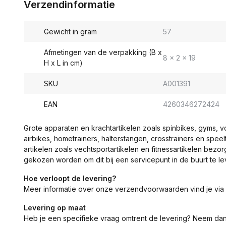
Verzendinformatie
Gewicht in gram
57
Afmetingen van de verpakking (B x
8 x 2 x 19
H x L in cm)
SKU
A001391
EAN
4260346272424
Grote apparaten en krachtartikelen zoals spinbikes, gyms, 
airbikes, hometrainers, halterstangen, crosstrainers en spe
artikelen zoals vechtsportartikelen en fitnessartikelen bezor
gekozen worden om dit bij een servicepunt in de buurt te le
Hoe verloopt de levering?
Meer informatie over onze verzendvoorwaarden vind je via
Levering op maat
Heb je een specifieke vraag omtrent de levering? Neem da