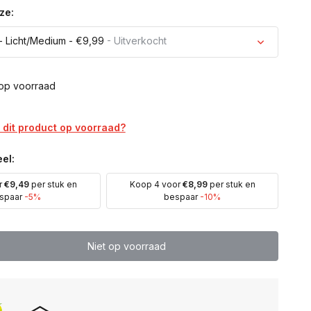
ze:
 Licht/Medium - €9,99
- Uitverkocht
 op voorraad
Uitverkocht
dit product op voorraad?
Uitverkocht
el:
Uitverkocht
r
€9,49
per stuk en
Koop 4 voor
€8,99
per stuk en
spaar
-5%
bespaar
-10%
Uitverkocht
Niet op voorraad
Uitverkocht