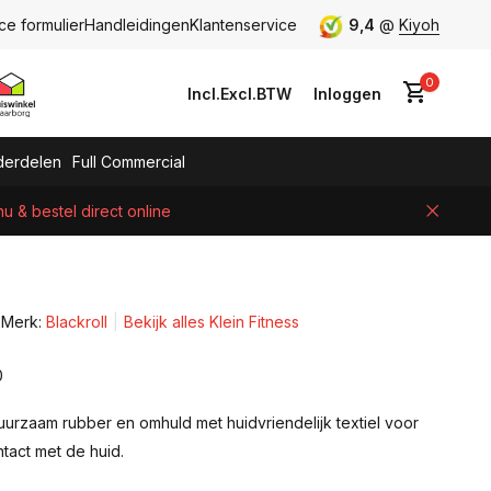
ce formulier
Handleidingen
Klantenservice
9,4
@
Kiyoh
0
Incl.
Excl.
BTW
Inloggen
erdelen
Full Commercial
 & bestel direct online
Account aanmaken
Merk:
Blackroll
Bekijk alles Klein Fitness
0
urzaam rubber en omhuld met huidvriendelijk textiel voor
act met de huid.