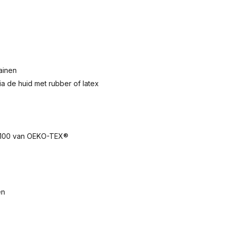
rainen
a de huid met rubber of latex
rd 100 van OEKO-TEX®
en