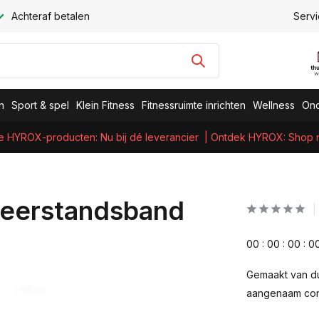
Achteraf betalen
Servi
n
Sport & spel
Klein Fitness
Fitnessruimte inrichten
Wellness
Ond
e HYROX-producten: Nu bij dé leverancier
| Ontdek HYROX: Shop nu
Weerstandsband
0
0
:
0
0
:
0
0
:
0
Gemaakt van du
aangenaam cont