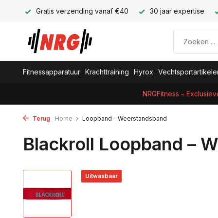
Gratis verzending vanaf €40
30 jaar expertise
Fitnessapparatuur
Krachttraining
Hyrox
Vechtsportartikele
NRGFitness – Exclusiev
Terug
Home
Loopband – Weerstandsband
Blackroll Loopband – 
Uitwasbaar