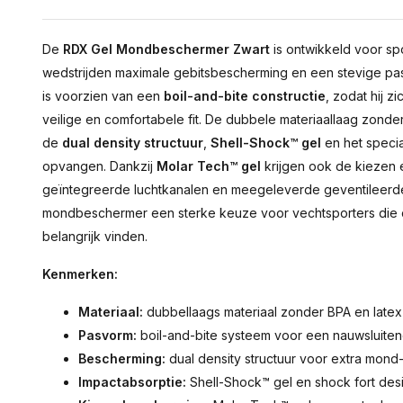
De
RDX Gel Mondbeschermer Zwart
is ontwikkeld voor spo
wedstrijden maximale gebitsbescherming en een stevige 
is voorzien van een
boil-and-bite constructie
, zodat hij 
veilige en comfortabele fit. De dubbele materiaallaag zonder B
de
dual density structuur
,
Shell-Shock™ gel
en het specia
opvangen. Dankzij
Molar Tech™ gel
krijgen ook de kiezen 
geïntegreerde luchtkanalen en meegeleverde geventilee
mondbeschermer een sterke keuze voor vechtsporters die
belangrijk vinden.
Kenmerken:
Materiaal:
dubbellaags materiaal zonder BPA en latex
Pasvorm:
boil-and-bite systeem voor een nauwsluiten
Bescherming:
dual density structuur voor extra mon
Impactabsorptie:
Shell-Shock™ gel en shock fort des