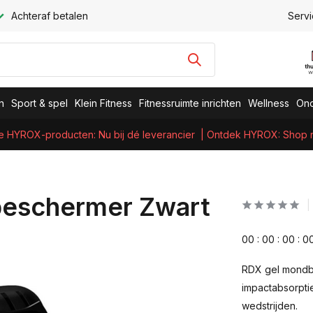
Achteraf betalen
Servi
n
Sport & spel
Klein Fitness
Fitnessruimte inrichten
Wellness
Ond
e HYROX-producten: Nu bij dé leverancier
| Ontdek HYROX: Shop nu
beschermer Zwart
0
0
:
0
0
:
0
0
:
0
RDX gel mondbe
impactabsorpti
wedstrijden.