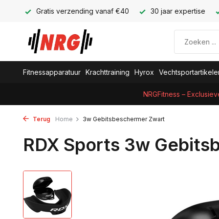
Gratis verzending vanaf €40
30 jaar expertise
Fitnessapparatuur
Krachttraining
Hyrox
Vechtsportartikele
NRGFitness – Exclusiev
Terug
Home
3w Gebitsbeschermer Zwart
RDX Sports 3w Gebits