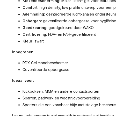
Kiezenbescherming:
Molar Tech™ gel voor extra be
Comfort:
high density, low profile ontwerp voor een 
Ademhaling:
geïntegreerde luchtkanalen ondersteunen
Opbergen:
geventileerde opbergcase voor hygiëni
Goedkeuring:
goedgekeurd door WAKO
Certificering:
FDA- en PAH-gecertificeerd
Kleur:
zwart
Inbegrepen:
RDX Gel mondbeschermer
Geventileerde opbergcase
Ideaal voor:
Kickboksen, MMA en andere contactsporten
Sparren, padwork en wedstrijdvoorbereiding
Sporters die een vormbaar bitje met stevige bescher
Let op:
retourneren is niet mogelijk in verband met hygiëne.