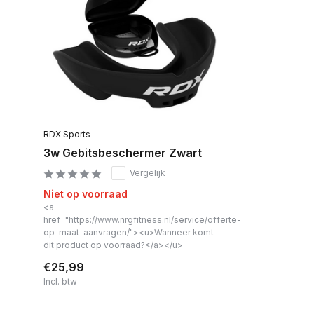
RDX Sports
3w Gebitsbeschermer Zwart
Vergelijk
Niet op voorraad
<a
href="https://www.nrgfitness.nl/service/offerte-
op-maat-aanvragen/"><u>Wanneer komt
dit product op voorraad?</a></u>
€25,99
Incl. btw