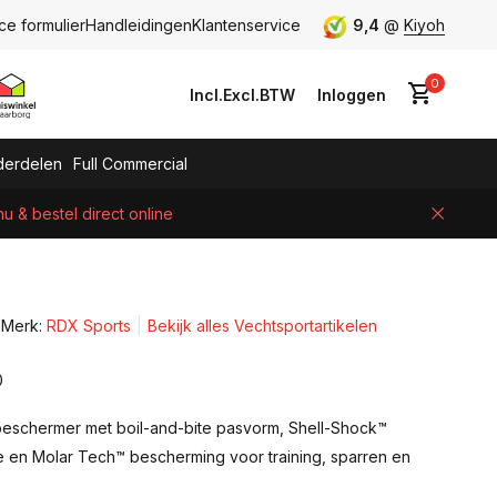
ce formulier
Handleidingen
Klantenservice
9,4
@
Kiyoh
0
Incl.
Excl.
BTW
Inloggen
erdelen
Full Commercial
 & bestel direct online
Account aanmaken
Merk:
RDX Sports
Bekijk alles Vechtsportartikelen
0
schermer met boil-and-bite pasvorm, Shell-Shock™
e en Molar Tech™ bescherming voor training, sparren en