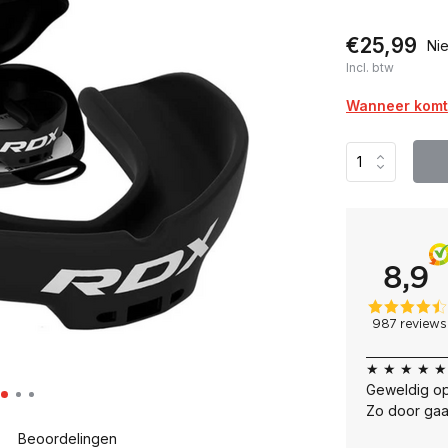
€25,99
Nie
Incl. btw
Wanneer komt 
★ ★ ★ ★ ★
Geweldig op
Zo door gaa
Beoordelingen