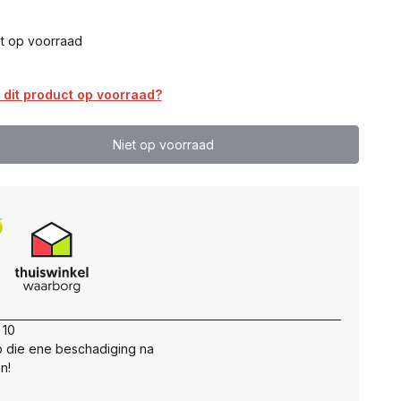
t op voorraad
dit product op voorraad?
Niet op voorraad
 10
 die ene beschadiging na
n!