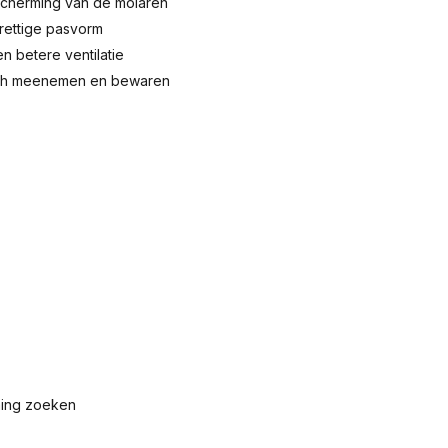
scherming van de molaren
prettige pasvorm
 betere ventilatie
sch meenemen en bewaren
ming zoeken