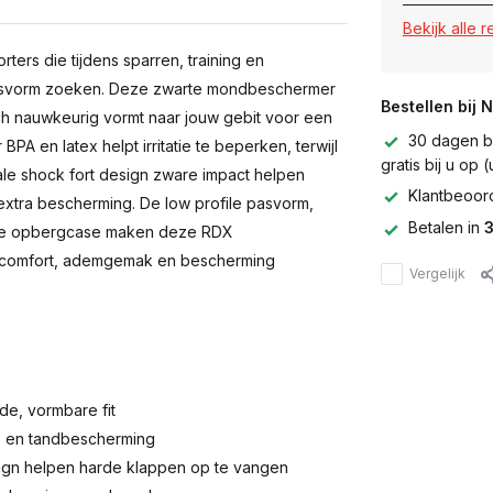
Bekijk alle 
rters die tijdens sparren, training en
pasvorm zoeken. Deze zwarte mondbeschermer
Bestellen bij 
zich nauwkeurig vormt naar jouw gebit voor een
30 dagen be
PA en latex helpt irritatie te beperken, terwijl
gratis bij u op
le shock fort design zware impact helpen
Klantbeoor
extra bescherming. De low profile pasvorm,
Betalen in
3
rde opbergcase maken deze RDX
 comfort, ademgemak en bescherming
Vergelijk
de, vormbare fit
d- en tandbescherming
ign helpen harde klappen op te vangen