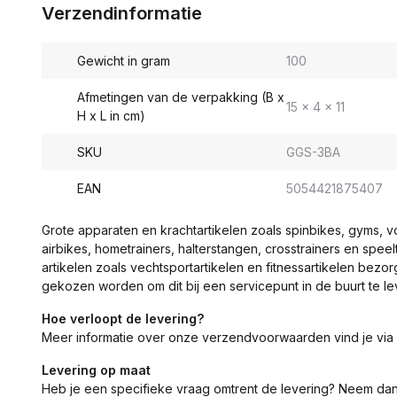
Verzendinformatie
Gewicht in gram
100
Afmetingen van de verpakking (B x
15 x 4 x 11
H x L in cm)
SKU
GGS-3BA
EAN
5054421875407
Grote apparaten en krachtartikelen zoals spinbikes, gyms, 
airbikes, hometrainers, halterstangen, crosstrainers en spe
artikelen zoals vechtsportartikelen en fitnessartikelen bezor
gekozen worden om dit bij een servicepunt in de buurt te le
Hoe verloopt de levering?
Meer informatie over onze verzendvoorwaarden vind je via
Levering op maat
Heb je een specifieke vraag omtrent de levering? Neem da