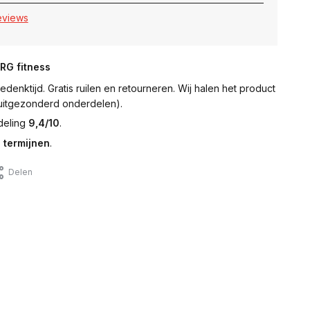
reviews
NRG fitness
denktijd. Gratis ruilen en retourneren. Wij halen het product
 (uitgezonderd onderdelen).
deling
9,4/10
.
 termijnen
.
Delen