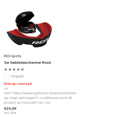
RDX Sports
3w Gebitsbeschermer Rood
Vergelijk
Niet op voorraad
<a
href="https://www.nrgfitness.nl/service/offerte-
op-maat-aanvragen/"><u>Wanneer komt dit
product op voorraad?</a></u>
€25,99
Incl. btw