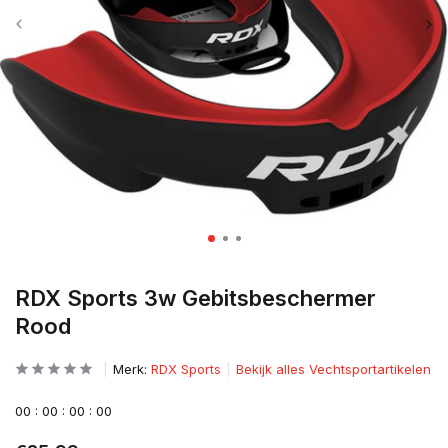
RDX Sports 3w Gebitsbeschermer
Rood
Merk:
RDX Sports
Bekijk alles Vechtsportartikelen
0
0
:
0
0
:
0
0
:
0
0