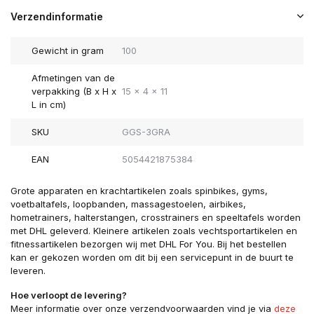
Verzendinformatie
Gewicht in gram
100
Afmetingen van de
verpakking (B x H x
15 x 4 x 11
L in cm)
SKU
GGS-3GRA
EAN
5054421875384
Grote apparaten en krachtartikelen zoals spinbikes, gyms,
voetbaltafels, loopbanden, massagestoelen, airbikes,
hometrainers, halterstangen, crosstrainers en speeltafels worden
met DHL geleverd. Kleinere artikelen zoals vechtsportartikelen en
fitnessartikelen bezorgen wij met DHL For You. Bij het bestellen
kan er gekozen worden om dit bij een servicepunt in de buurt te
leveren.
Hoe verloopt de levering?
Meer informatie over onze verzendvoorwaarden vind je via
deze