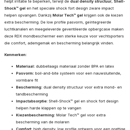
helpt irritatie te beperken, terwijl de
dual density structuur
,
Shell-
Shock™ gel
en het speciale shock fort design zware impact
helpen opvangen. Dankzij
Molar Tech™ gel
krijgen ook de kiezen
extra bescherming. De low profile pasvorm, geïntegreerde
luchtkanalen en meegeleverde geventileerde opbergcase maken
deze RDX mondbeschermer een sterke keuze voor vechtsporters
die comfort, ademgemak en bescherming belangrijk vinden.
Kenmerken:
Materiaal:
dubbellaags materiaal zonder BPA en latex
Pasvorm:
boil-and-bite systeem voor een nauwsluitende,
vormbare fit
Bescherming:
dual density structuur voor extra mond- en
tandbescherming
Impactabsorptie:
Shell-Shock™ gel en shock fort design
helpen harde klappen op te vangen
Kiezenbescherming:
Molar Tech™ gel voor extra
bescherming van de molaren
Comfort:
high density, low profile ontwerp voor een prettige