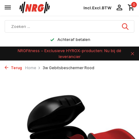
0
Incl.
Excl.
BTW
Achteraf betalen
NRGFitness – Exclusieve HYROX-producten: Nu bij dé
leverancier
Terug
Home
3w Gebitsbeschermer Rood