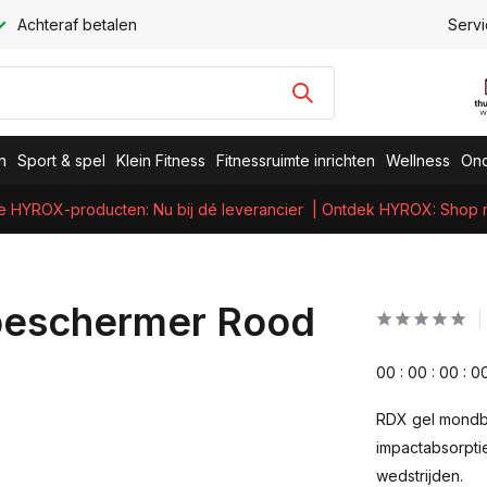
Achteraf betalen
Servi
n
Sport & spel
Klein Fitness
Fitnessruimte inrichten
Wellness
Ond
e HYROX-producten: Nu bij dé leverancier
| Ontdek HYROX: Shop nu
beschermer Rood
0
0
:
0
0
:
0
0
:
0
RDX gel mondbe
impactabsorpti
wedstrijden.