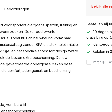
Bekijk alle 
Beoordelingen
Bestellen bij 
d voor sporters die tijdens sparren, training en
asvorm zoeken. Deze rood-zwarte
30 dagen be
gratis bij u op
uctie
, zodat hij zich nauwkeurig vormt naar
Klantbeoor
ateriaallaag zonder BPA en latex helpt irritatie
k™ gel
en het speciale shock fort design zware
Betalen in
3
ook de kiezen extra bescherming. De low
Vergelijk
erde geventileerde opbergcase maken deze
s die comfort, ademgemak en bescherming
de, vormbare fit
d- en tandbescherming