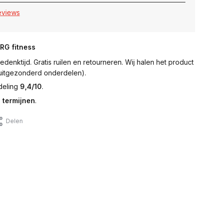
reviews
NRG fitness
denktijd. Gratis ruilen en retourneren. Wij halen het product
 (uitgezonderd onderdelen).
deling
9,4/10
.
 termijnen
.
Delen