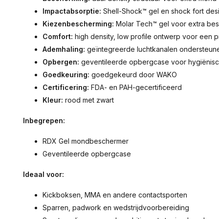
Impactabsorptie:
Shell-Shock™ gel en shock fort des
Kiezenbescherming:
Molar Tech™ gel voor extra be
Comfort:
high density, low profile ontwerp voor een 
Ademhaling:
geïntegreerde luchtkanalen ondersteunen
Opbergen:
geventileerde opbergcase voor hygiëni
Goedkeuring:
goedgekeurd door WAKO
Certificering:
FDA- en PAH-gecertificeerd
Kleur:
rood met zwart
Inbegrepen:
RDX Gel mondbeschermer
Geventileerde opbergcase
Ideaal voor:
Kickboksen, MMA en andere contactsporten
Sparren, padwork en wedstrijdvoorbereiding