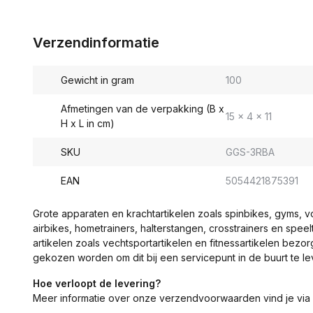
Verzendinformatie
Gewicht in gram
100
Afmetingen van de verpakking (B x
15 x 4 x 11
H x L in cm)
SKU
GGS-3RBA
EAN
5054421875391
Grote apparaten en krachtartikelen zoals spinbikes, gyms, 
airbikes, hometrainers, halterstangen, crosstrainers en spe
artikelen zoals vechtsportartikelen en fitnessartikelen bezor
gekozen worden om dit bij een servicepunt in de buurt te le
Hoe verloopt de levering?
Meer informatie over onze verzendvoorwaarden vind je via