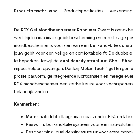
Productomschrijving
Productspecificaties
Verzending
De
RDX Gel Mondbeschermer Rood met Zwart
is ontwikkel
wedstrijden maximale gebitsbescherming en een stevige p
mondbeschermer is voorzien van een
boil-and-bite constr
jouw gebit voor een veilige en comfortabele fit. De dubbele m
te beperken, terwijl de
dual density structuur
,
Shell-Shoc
impact helpen opvangen. Dankzij
Molar Tech™ gel
krijgen 
profile pasvorm, geïntegreerde luchtkanalen en meegelev
RDX mondbeschermer een sterke keuze voor vechtsporter
belangrijk vinden.
Kenmerken:
Materiaal:
dubbellaags materiaal zonder BPA en latex
Pasvorm:
boil-and-bite systeem voor een nauwsluiten
Bescherming:
dual density structuur voor extra mon