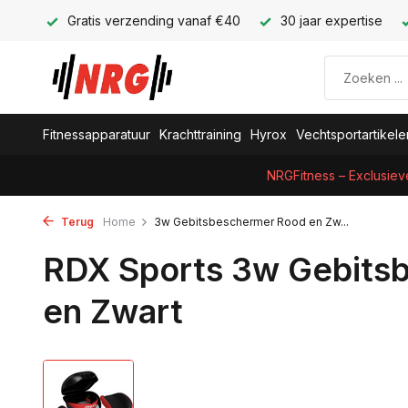
Gratis verzending vanaf €40
30 jaar expertise
Fitnessapparatuur
Krachttraining
Hyrox
Vechtsportartikele
NRGFitness – Exclusiev
Terug
Home
3w Gebitsbeschermer Rood en Zw...
RDX Sports 3w Gebits
en Zwart