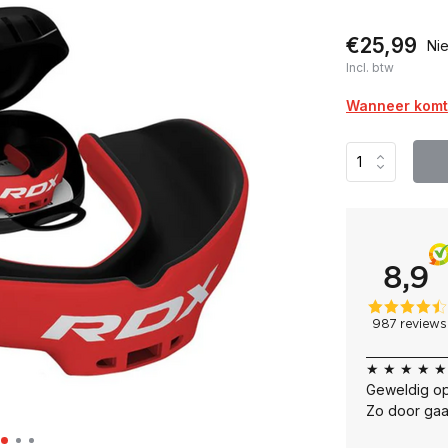
€25,99
Nie
Incl. btw
Wanneer komt 
★ ★ ★ ★ ★
Geweldig op
Zo door gaa