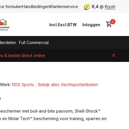
ce formulier
Handleidingen
Klantenservice
9,4
@
Kiyoh
0
Incl.
Excl.
BTW
Inloggen
erdelen
Full Commercial
 & bestel direct online
Account aanmaken
Merk:
RDX Sports
Bekijk alles Vechtsportartikelen
0
schermer met boil-and-bite pasvorm, Shell-Shock™
e en Molar Tech™ bescherming voor training, sparren en