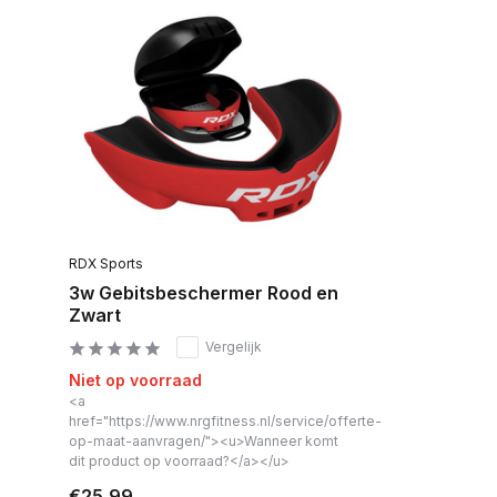
RDX Sports
3w Gebitsbeschermer Rood en
Zwart
Vergelijk
Niet op voorraad
<a
href="https://www.nrgfitness.nl/service/offerte-
op-maat-aanvragen/"><u>Wanneer komt
dit product op voorraad?</a></u>
€25,99