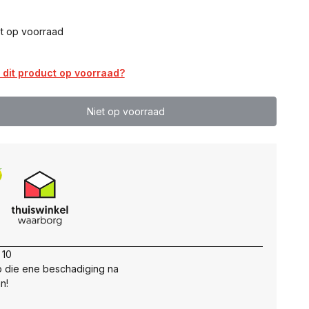
t op voorraad
dit product op voorraad?
Niet op voorraad
 10
 die ene beschadiging na
n!