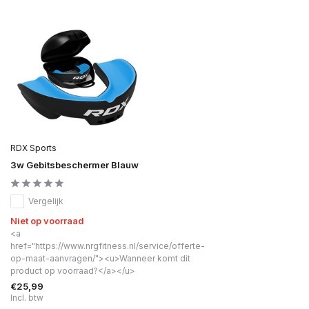
RDX Sports
3w Gebitsbeschermer Blauw
Vergelijk
Niet op voorraad
<a
href="https://www.nrgfitness.nl/service/offerte-
op-maat-aanvragen/"><u>Wanneer komt dit
product op voorraad?</a></u>
€25,99
Incl. btw