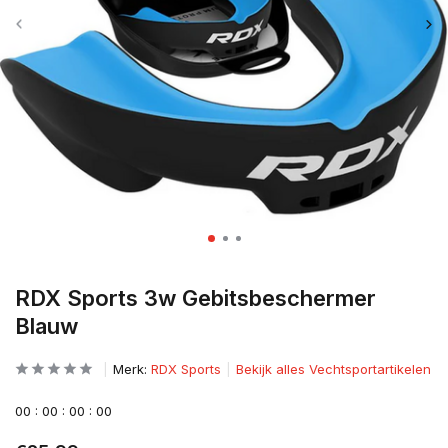
RDX Sports 3w Gebitsbeschermer
Blauw
Merk:
RDX Sports
Bekijk alles Vechtsportartikelen
0
0
:
0
0
:
0
0
:
0
0