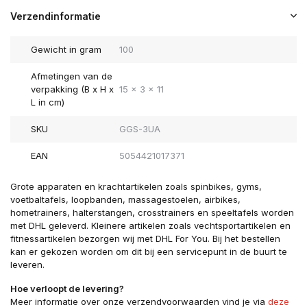
Verzendinformatie
Gewicht in gram
100
Afmetingen van de
verpakking (B x H x
15 x 3 x 11
L in cm)
SKU
GGS-3UA
EAN
5054421017371
Grote apparaten en krachtartikelen zoals spinbikes, gyms,
voetbaltafels, loopbanden, massagestoelen, airbikes,
hometrainers, halterstangen, crosstrainers en speeltafels worden
met DHL geleverd. Kleinere artikelen zoals vechtsportartikelen en
fitnessartikelen bezorgen wij met DHL For You. Bij het bestellen
kan er gekozen worden om dit bij een servicepunt in de buurt te
leveren.
Hoe verloopt de levering?
Meer informatie over onze verzendvoorwaarden vind je via
deze