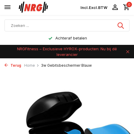
0
Incl.
Excl.
BTW
Achteraf betalen
NRGFitness – Exclusieve HYROX-producten: Nu bij dé
leverancier
Terug
Home
3w Gebitsbeschermer Blauw