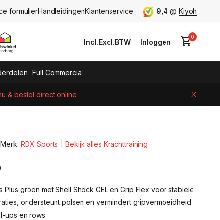
ce formulier
Handleidingen
Klantenservice
9,4
@
Kiyoh
0
Incl.
Excl.
BTW
Inloggen
erdelen
Full Commercial
 & bestel direct online
Account aanmaken
Merk:
RDX Sports
Bekijk alles Krachttraining
0
 Plus groen met Shell Shock GEL en Grip Flex voor stabiele
raties, ondersteunt polsen en vermindert gripvermoeidheid
ull-ups en rows.