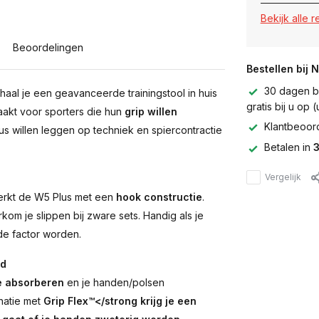
Bekijk alle 
Beoordelingen
Bestellen bij 
30 dagen be
aal je een geavanceerde trainingstool in huis
gratis bij u op
akt voor sporters die hun
grip willen
Klantbeoor
s willen leggen op techniek en spiercontractie
Betalen in
3
Vergelijk
werkt de W5 Plus met een
hook constructie
.
kom je slippen bij zware sets. Handig als je
de factor worden.
ad
te absorberen
en je handen/polsen
natie met
Grip Flex™</strong krijg je een