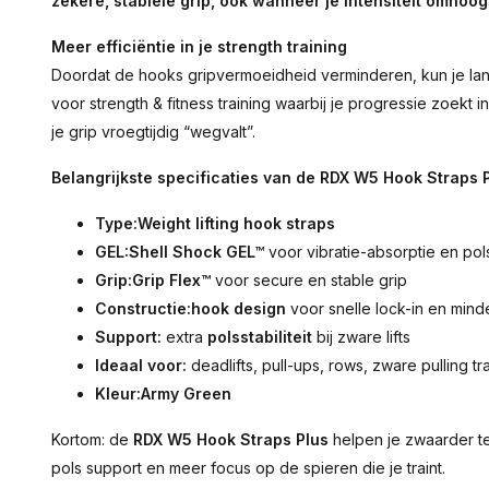
zekere, stabiele grip
, ook wanneer je intensiteit omhoo
Meer efficiëntie in je strength training
Doordat de hooks gripvermoeidheid verminderen, kun je lan
voor strength & fitness training waarbij je progressie zoekt i
je grip vroegtijdig “wegvalt”.
Belangrijkste specificaties van de RDX W5 Hook Straps 
Type:
Weight lifting hook straps
GEL:
Shell Shock GEL™
voor vibratie-absorptie en pol
Grip:
Grip Flex™
voor secure en stable grip
Constructie:
hook design
voor snelle lock-in en minde
Support:
extra
polsstabiliteit
bij zware lifts
Ideaal voor:
deadlifts, pull-ups, rows, zware pulling tr
Kleur:
Army Green
Kortom: de
RDX W5 Hook Straps Plus
helpen je zwaarder te
pols support en meer focus op de spieren die je traint.