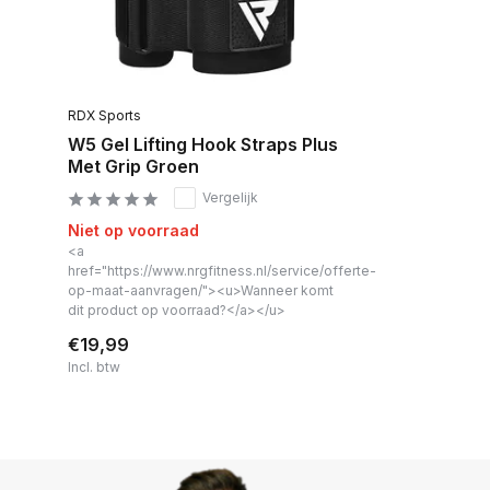
RDX Sports
W5 Gel Lifting Hook Straps Plus
Met Grip Groen
Vergelijk
Niet op voorraad
<a
href="https://www.nrgfitness.nl/service/offerte-
op-maat-aanvragen/"><u>Wanneer komt
dit product op voorraad?</a></u>
€19,99
Incl. btw