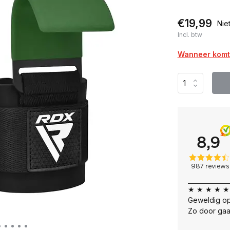
€19,99
Nie
Incl. btw
Wanneer komt 
★ ★ ★ ★ ★
Geweldig op
Zo door gaa