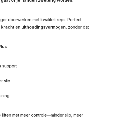
g gaat of je handen zweterig worden.
ger doorwerken met kwaliteit reps. Perfect
n
kracht
en
uithoudingsvermogen
, zonder dat
Plus
s support
r slip
aining
 liften met meer controle—minder slip, meer