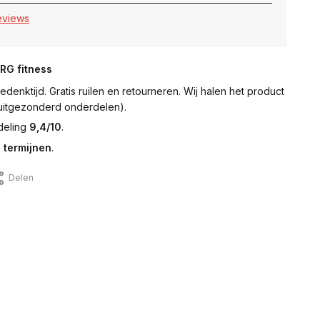
reviews
NRG fitness
denktijd. Gratis ruilen en retourneren. Wij halen het product
 (uitgezonderd onderdelen).
deling
9,4/10
.
 termijnen
.
Delen