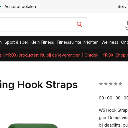
Achteraf betalen
Servi
n
Sport & spel
Klein Fitness
Fitnessruimte inrichten
Wellness
Ond
e HYROX-producten: Nu bij dé leverancier
| Ontdek HYROX: Shop nu
ing Hook Straps
0
0
:
0
0
:
0
0
:
0
W5 Hook Straps
grip. Dempt vib
bij deadlifts, p