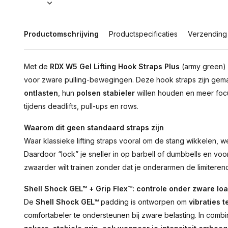
Productomschrijving
Productspecificaties
Verzending
Met de
RDX W5 Gel Lifting Hook Straps Plus
(army green) h
voor zware pulling-bewegingen. Deze hook straps zijn gema
ontlasten
, hun
polsen stabieler
willen houden en meer focu
tijdens deadlifts, pull-ups en rows.
Waarom dit geen standaard straps zijn
Waar klassieke lifting straps vooral om de stang wikkelen, 
Daardoor “lock” je sneller in op barbell of dumbbells en voor
zwaarder wilt trainen zonder dat je onderarmen de limiteren
Shell Shock GEL™ + Grip Flex™: controle onder zware lo
De
Shell Shock GEL™
padding is ontworpen om
vibraties 
comfortabeler te ondersteunen bij zware belasting. In combi