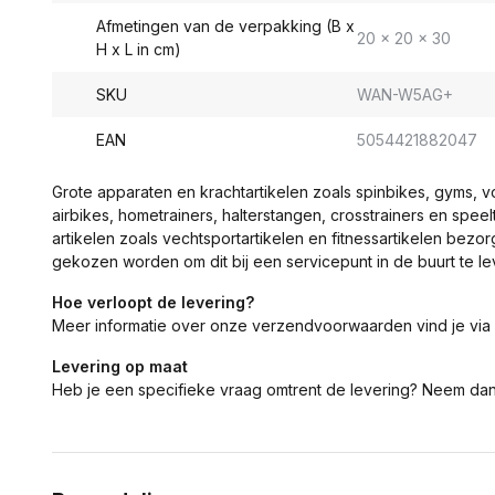
Afmetingen van de verpakking (B x
20 x 20 x 30
H x L in cm)
SKU
WAN-W5AG+
EAN
5054421882047
Grote apparaten en krachtartikelen zoals spinbikes, gyms, 
airbikes, hometrainers, halterstangen, crosstrainers en spe
artikelen zoals vechtsportartikelen en fitnessartikelen bezor
gekozen worden om dit bij een servicepunt in de buurt te le
Hoe verloopt de levering?
Meer informatie over onze verzendvoorwaarden vind je via
Levering op maat
Heb je een specifieke vraag omtrent de levering? Neem da