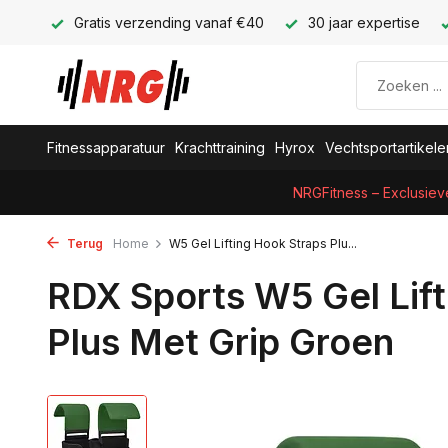
Gratis verzending vanaf €40
30 jaar expertise
Fitnessapparatuur
Krachttraining
Hyrox
Vechtsportartikele
NRGFitness – Exclusiev
Terug
Home
W5 Gel Lifting Hook Straps Plu...
RDX Sports W5 Gel Lift
Plus Met Grip Groen