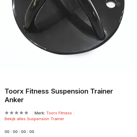
Toorx Fitness Suspension Trainer
Anker
Merk:
Toorx Fitness
Bekijk alles Suspension Trainer
0
0
:
0
0
:
0
0
:
0
0