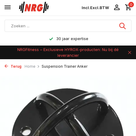
0
Incl.
Excl.
BTW
30 jaar expertise
NRGFitness – Exclusieve HYROX-producten: Nu bij dé
leverancier
Terug
Home
Suspension Trainer Anker