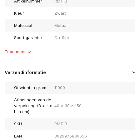
Artikelnummer
RMT-B
Kleur
Zwart
Materiaal
Metaal
Soort garantie
On-Site
Toon meer
Verzendinformatie
Gewicht in gram
11000
Afmetingen van de
verpakking (B x H x
40 x 30 x 150
L in cm)
SKU
RMT-B
EAN
8029975806556