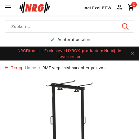
0
Incl.
Excl.
BTW
Achteraf betalen
NRGFitness – Exclusieve HYROX-producten: Nu bij dé
leverancier
Terug
Home
RMT verplaatsbaar opbergrek vo...