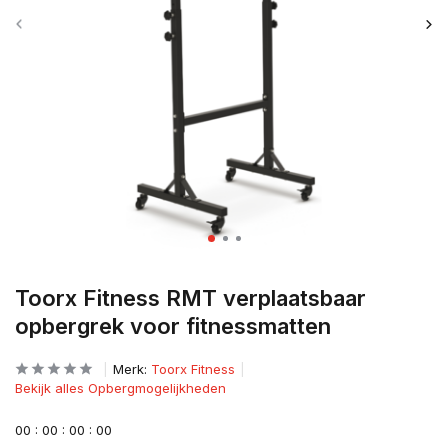
Toorx Fitness RMT verplaatsbaar
opbergrek voor fitnessmatten
Merk:
Toorx Fitness
Bekijk alles Opbergmogelijkheden
0
0
:
0
0
:
0
0
:
0
0