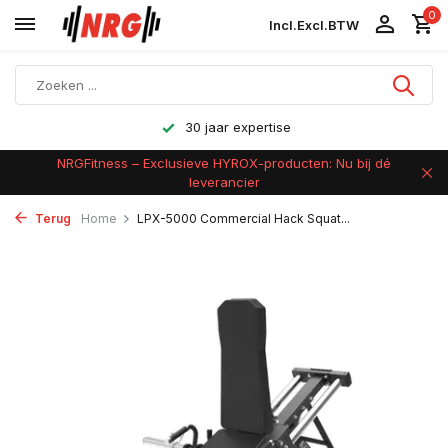
0
Incl.
Excl.
BTW
Achteraf betalen
NRGFitness – Exclusieve HYROX-producten: Nu bij dé
leverancier
Terug
Home
LPX-5000 Commercial Hack Squat...