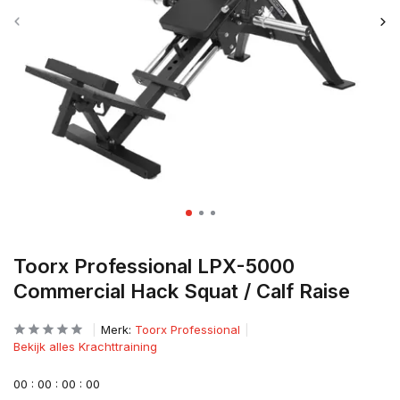
Toorx Professional LPX-5000
Commercial Hack Squat / Calf Raise
Merk:
Toorx Professional
Bekijk alles Krachttraining
0
0
:
0
0
:
0
0
:
0
0