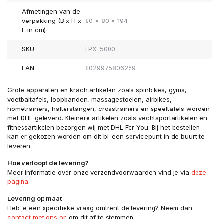
Afmetingen van de
verpakking (B x H x
80 x 80 x 194
L in cm)
SKU
LPX-5000
EAN
8029975806259
Grote apparaten en krachtartikelen zoals spinbikes, gyms,
voetbaltafels, loopbanden, massagestoelen, airbikes,
hometrainers, halterstangen, crosstrainers en speeltafels worden
met DHL geleverd. Kleinere artikelen zoals vechtsportartikelen en
fitnessartikelen bezorgen wij met DHL For You. Bij het bestellen
kan er gekozen worden om dit bij een servicepunt in de buurt te
leveren.
Hoe verloopt de levering?
Meer informatie over onze verzendvoorwaarden vind je via
deze
pagina
.
Levering op maat
Heb je een specifieke vraag omtrent de levering? Neem dan
contact met ons op
om dit af te stemmen.