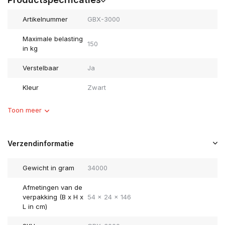
Artikelnummer
GBX-3000
Maximale belasting
150
in kg
Verstelbaar
Ja
Kleur
Zwart
Toon meer
Verzendinformatie
Gewicht in gram
34000
Afmetingen van de
verpakking (B x H x
54 x 24 x 146
L in cm)