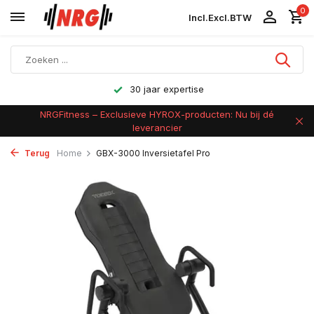
0
Incl.
Excl.
BTW
30 jaar expertise
NRGFitness – Exclusieve HYROX-producten: Nu bij dé
leverancier
Terug
Home
GBX-3000 Inversietafel Pro