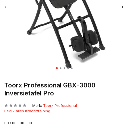
Toorx Professional GBX-3000
Inversietafel Pro
Merk:
Toorx Professional
Bekijk alles Krachttraining
0
0
:
0
0
:
0
0
:
0
0