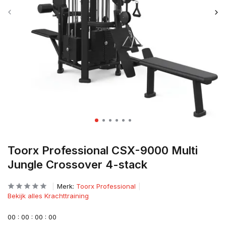
Toorx Professional CSX-9000 Multi
Jungle Crossover 4-stack
Merk:
Toorx Professional
Bekijk alles Krachttraining
0
0
:
0
0
:
0
0
:
0
0