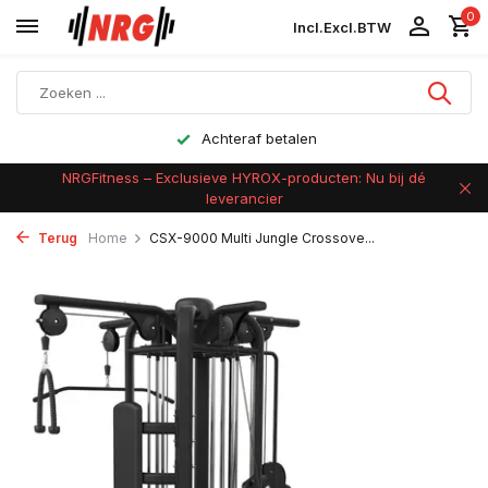
0
Incl.
Excl.
BTW
Achteraf betalen
NRGFitness – Exclusieve HYROX-producten: Nu bij dé
leverancier
Terug
Home
CSX-9000 Multi Jungle Crossove...