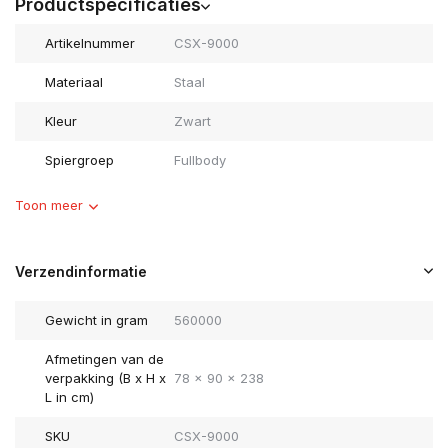
Productspecificaties
Artikelnummer
CSX-9000
Materiaal
Staal
Kleur
Zwart
Spiergroep
Fullbody
Toon meer
Verzendinformatie
Gewicht in gram
560000
Afmetingen van de
verpakking (B x H x
78 x 90 x 238
L in cm)
SKU
CSX-9000