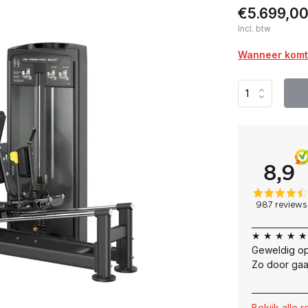
€5.699,0
Incl. btw
Wanneer komt 
★ ★ ★ ★ ★
Geweldig op
Zo door gaa
Bekijk alle 