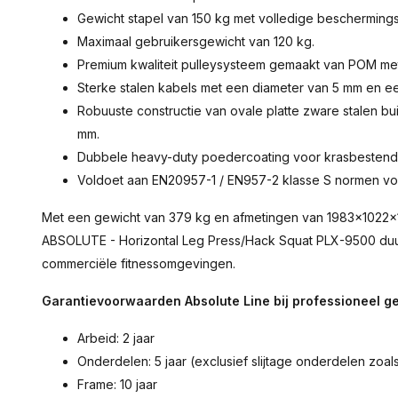
Gewicht stapel van 150 kg met volledige beschermings
Maximaal gebruikersgewicht van 120 kg.
Premium kwaliteit pulleysysteem gemaakt van POM m
Sterke stalen kabels met een diameter van 5 mm en e
Robuuste constructie van ovale platte zware stalen b
mm.
Dubbele heavy-duty poedercoating voor krasbestend
Voldoet aan EN20957-1 / EN957-2 klasse S normen voor 
Met een gewicht van 379 kg en afmetingen van 1983x1022x
ABSOLUTE - Horizontal Leg Press/Hack Squat PLX-9500 duurz
commerciële fitnessomgevingen.
Garantievoorwaarden Absolute Line bij professioneel ge
Arbeid: 2 jaar
Onderdelen: 5 jaar (exclusief slijtage onderdelen zoal
Frame: 10 jaar