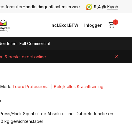
ce formulier
Handleidingen
Klantenservice
9,4
@
Kiyoh
0
Incl.
Excl.
BTW
Inloggen
erdelen
Full Commercial
 & bestel direct online
Account aanmaken
Merk:
Toorx Professional
Bekijk alles Krachttraining
0
Press/Hack Squat uit de Absolute Line. Dubbele functie en
50 kg gewichtenstapel.