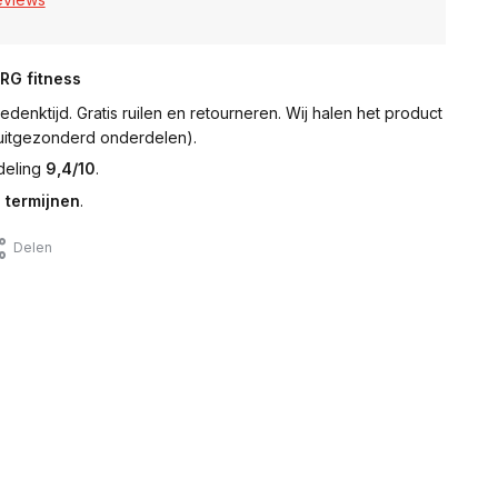
NRG fitness
denktijd. Gratis ruilen en retourneren. Wij halen het product
 (uitgezonderd onderdelen).
deling
9,4/10
.
 termijnen
.
Delen