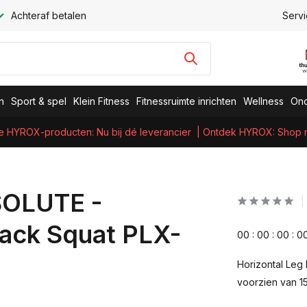
Achteraf betalen
Servi
n
Sport & spel
Klein Fitness
Fitnessruimte inrichten
Wellness
Ond
e HYROX-producten: Nu bij dé leverancier
| Ontdek HYROX: Shop nu
SOLUTE -
Hack Squat PLX-
0
0
:
0
0
:
0
0
:
0
Horizontal Leg 
voorzien van 1