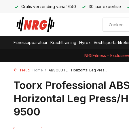
Gratis verzending vanaf €40
30 jaar expertise
Fitnessapparatuur
Krachttraining
Hyrox
Vechtsportartikele
NRGFitness – Exclusiev
Terug
Home
ABSOLUTE - Horizontal Leg Pres...
Toorx Professional AB
Horizontal Leg Press/
9500