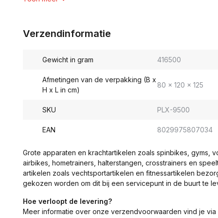
Verzendinformatie
Gewicht in gram
416500
Afmetingen van de verpakking (B x
80 x 120 x 125
H x L in cm)
SKU
PLX-9500
EAN
8029975807034
Grote apparaten en krachtartikelen zoals spinbikes, gyms, 
airbikes, hometrainers, halterstangen, crosstrainers en spe
artikelen zoals vechtsportartikelen en fitnessartikelen bezor
gekozen worden om dit bij een servicepunt in de buurt te le
Hoe verloopt de levering?
Meer informatie over onze verzendvoorwaarden vind je via