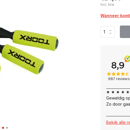
Incl. btw
Wanneer komt 
★ ★ ★ ★ ★
Geweldig op
Zo door gaa
Bekijk alle 