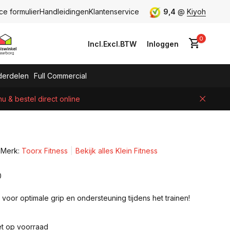
ce formulier
Handleidingen
Klantenservice
9,4
@
Kiyoh
0
Incl.
Excl.
BTW
Inloggen
erdelen
Full Commercial
 & bestel direct online
Account aanmaken
Merk:
Toorx Fitness
Bekijk alles Klein Fitness
0
voor optimale grip en ondersteuning tijdens het trainen!
et op voorraad