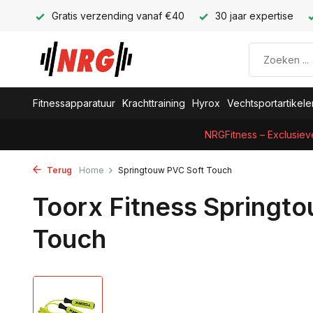
Gratis verzending vanaf €40
30 jaar expertise
Fitnessapparatuur
Krachttraining
Hyrox
Vechtsportartikele
NRGFitness – Exclusiev
Terug
Home
Springtouw PVC Soft Touch
Toorx Fitness Springt
Touch