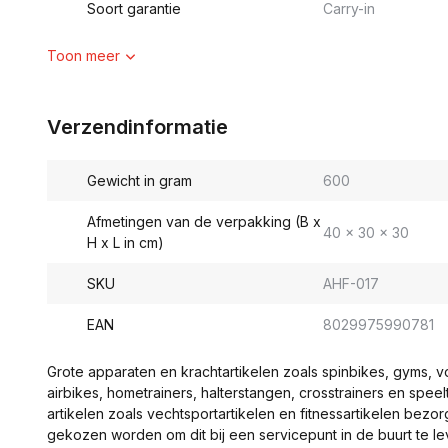
Soort garantie
Carry-in
Toon meer
Verzendinformatie
Gewicht in gram
600
Afmetingen van de verpakking (B x
40 x 30 x 30
H x L in cm)
SKU
AHF-017
EAN
8029975990781
Grote apparaten en krachtartikelen zoals spinbikes, gyms, 
airbikes, hometrainers, halterstangen, crosstrainers en spe
artikelen zoals vechtsportartikelen en fitnessartikelen bezor
gekozen worden om dit bij een servicepunt in de buurt te le