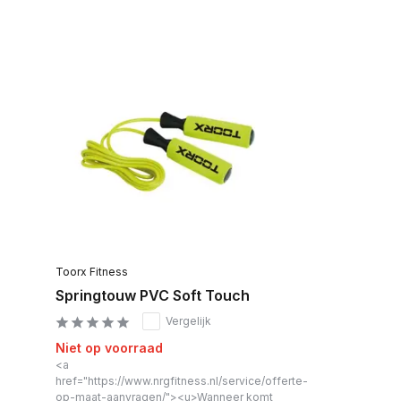
Toorx Fitness
Springtouw PVC Soft Touch
Vergelijk
Niet op voorraad
<a
href="https://www.nrgfitness.nl/service/offerte-
op-maat-aanvragen/"><u>Wanneer komt