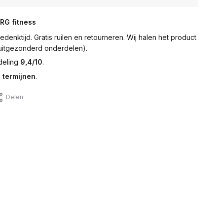
NRG fitness
denktijd. Gratis ruilen en retourneren. Wij halen het product
 (uitgezonderd onderdelen).
deling
9,4/10
.
 termijnen
.
Delen