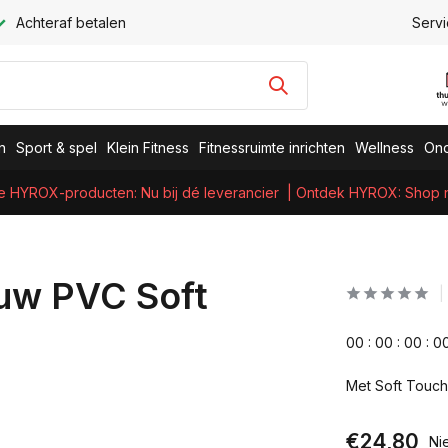
Achteraf betalen
Servi
n
Sport & spel
Klein Fitness
Fitnessruimte inrichten
Wellness
Ond
e HYROX-producten: Nu bij dé leverancier
| Ontdek HYROX: Shop nu
ouw PVC Soft
0
0
:
0
0
:
0
0
:
0
Met Soft Touch 
€24,80
Ni