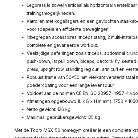
Legpress is zowel verticaal als horizontaal verstelbaa
trainingsmogelijkheden.
Katrollen met kogellagers en een gevlochten staalka
voor soepele en efficiënte bewegingen.
Inbegrepen accessoires: triceps stang, 2 multi-instel
complete en gevarieerde workout.
Veelzijdige oefeningen zoals triceps, abdominal crunch
push-down, lat pull down, biceps, pectoral fly, seated 
press, upright row, standing leg curl, arm curl en verst
Robuust frame van 50x50 mm vierkant versterkt staa
poedercoating voor een lange levensduur.
Voldoet aan de normen CE EN ISO 20957-1/957-4 voor 
Afmetingen opgebouwd (L x B x H in mm): 1750 x 105
Netto gewicht: 126 kg
Maximaal gebruikersgewicht: 125 kg
Met de Toorx MSX-50 homegym creëer je een complete krach