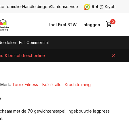
ce formulier
Handleidingen
Klantenservice
9,4
@
Kiyoh
0
Incl.
Excl.
BTW
Inloggen
erdelen
Full Commercial
 & bestel direct online
Account aanmaken
Merk:
Toorx Fitness
Bekijk alles Krachttraining
0
 lichaam met de 70 gewichtenstapel, ingebouwde legpress
l.