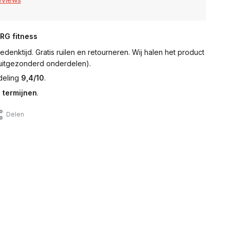
NRG fitness
denktijd. Gratis ruilen en retourneren. Wij halen het product
 (uitgezonderd onderdelen).
deling
9,4/10
.
 termijnen
.
Delen