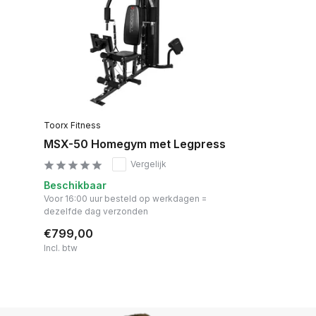
Toorx Fitness
MSX-50 Homegym met Legpress
Vergelijk
Beschikbaar
Voor 16:00 uur besteld op werkdagen =
dezelfde dag verzonden
€799,00
Incl. btw