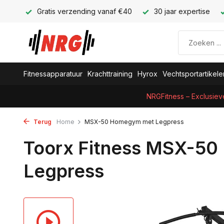
Gratis verzending vanaf €40
30 jaar expertise
Fitnessapparatuur
Krachttraining
Hyrox
Vechtsportartikele
NRGFitness – Exclusiev
Terug
Home
MSX-50 Homegym met Legpress
Toorx Fitness MSX-5
Legpress