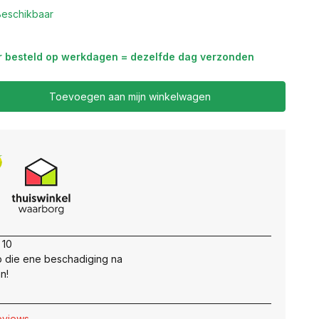
Beschikbaar
r besteld op werkdagen = dezelfde dag verzonden
Toevoegen aan mijn winkelwagen
 10
 die ene beschadiging na
n!
reviews