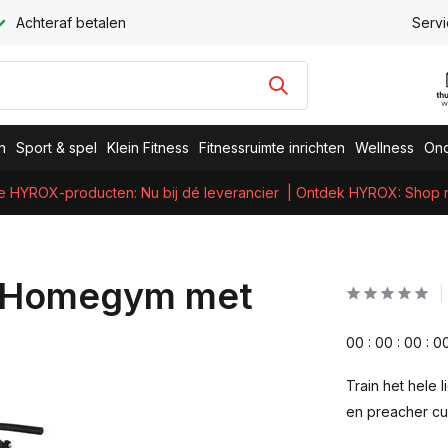
Achteraf betalen
Servi
n
Sport & spel
Klein Fitness
Fitnessruimte inrichten
Wellness
Ond
e HYROX-producten: Nu bij dé leverancier
| Ontdek HYROX: Shop nu
0 Homegym met
0
0
:
0
0
:
0
0
:
0
Train het hele
en preacher cur