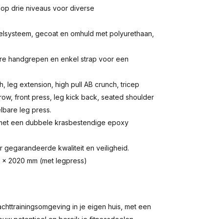
r op drie niveaus voor diverse
belsysteem, gecoat en omhuld met polyurethaan,
bare handgrepen en enkel strap voor een
, leg extension, high pull AB crunch, tricep
row, front press, leg kick back, seated shoulder
elbare leg press.
l met een dubbele krasbestendige epoxy
gegarandeerde kwaliteit en veiligheid.
0 x 2020 mm (met legpress)
ttrainingsomgeving in je eigen huis, met een