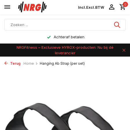
0
Incl.
Excl.
BTW
Achteraf betalen
NRGFitness – Exclusieve HYROX-producten: Nu bij dé
leverancier
Terug
Home
Hanging Ab Strap (per set)