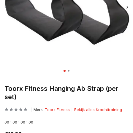
Toorx Fitness Hanging Ab Strap (per
set)
Merk:
Toorx Fitness
Bekijk alles Krachttraining
0
0
:
0
0
:
0
0
:
0
0