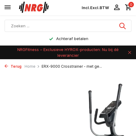
0
Incl.
Excl.
BTW
Achteraf betalen
NRGFitness – Exclusieve HYROX-producten: Nu bij dé
leverancier
Terug
Home
ERX-9000 Crosstrainer - met ge...