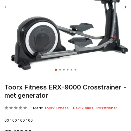
Toorx Fitness ERX-9000 Crosstrainer -
met generator
Merk:
Toorx Fitness
Bekijk alles Crosstrainer
0
0
:
0
0
:
0
0
:
0
0