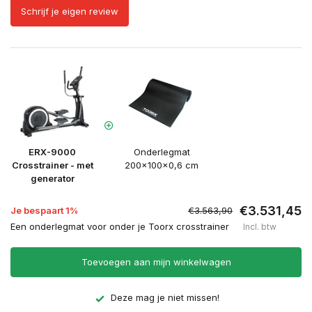
Schrijf je eigen review
ERX-9000
Onderlegmat
Crosstrainer - met
200x100x0,6 cm
generator
€3.531,45
Je bespaart 1%
€3.563,90
Een onderlegmat voor onder je Toorx crosstrainer
Incl. btw
Toevoegen aan mijn winkelwagen
Deze mag je niet missen!