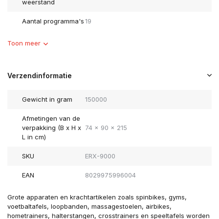
weerstand
Aantal programma's
19
Toon meer
Verzendinformatie
Gewicht in gram
150000
Afmetingen van de
verpakking (B x H x
74 x 90 x 215
L in cm)
SKU
ERX-9000
EAN
8029975996004
Grote apparaten en krachtartikelen zoals spinbikes, gyms,
voetbaltafels, loopbanden, massagestoelen, airbikes,
hometrainers, halterstangen, crosstrainers en speeltafels worden