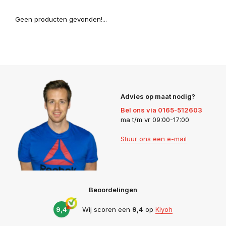
Geen producten gevonden!...
Advies op maat nodig?
Bel ons via 0165-512603
ma t/m vr 09:00-17:00
Stuur ons een e-mail
Beoordelingen
9,4
Wij scoren een
9,4
op
Kiyoh