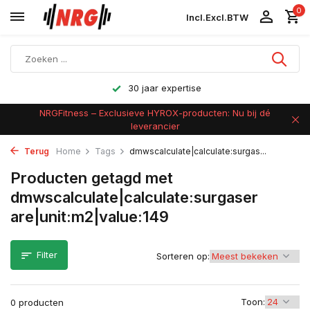
0
Incl.
Excl.
BTW
30 jaar expertise
NRGFitness – Exclusieve HYROX-producten: Nu bij dé
leverancier
Terug
Home
Tags
dmwscalculate|calculate:surgas...
Producten getagd met
dmwscalculate|calculate:surgaser
are|unit:m2|value:149
Filter
Sorteren op:
Toon:
0 producten