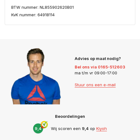
BTW nummer: NL855902620B01
KvK nummer: 64918114
Advies op maat nodig?
Bel ons via 0165-512603
ma t/m vr 09:00-17:00
Stuur ons een e-mail
Beoordelingen
9,4
Wij scoren een
9,4
op
Kiyoh