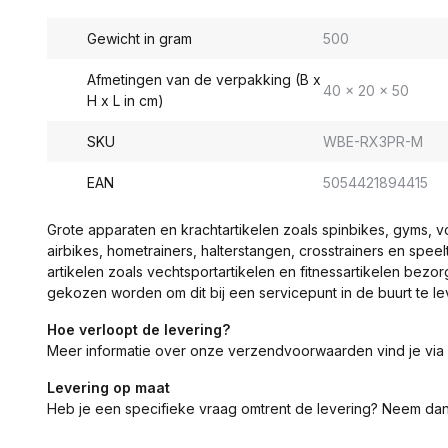
Gewicht in gram
500
Afmetingen van de verpakking (B x
40 x 20 x 50
H x L in cm)
SKU
WBE-RX3PR-M
EAN
5054421894415
Grote apparaten en krachtartikelen zoals spinbikes, gyms, 
airbikes, hometrainers, halterstangen, crosstrainers en spe
artikelen zoals vechtsportartikelen en fitnessartikelen bezor
gekozen worden om dit bij een servicepunt in de buurt te le
Hoe verloopt de levering?
Meer informatie over onze verzendvoorwaarden vind je via
Levering op maat
Heb je een specifieke vraag omtrent de levering? Neem da