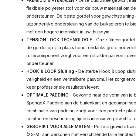
PREMIUM MATERIALEN
- Onze duurzame gewicht train
flexibele polyester stof voor de bouw materiaal om de 
ondersteunen. De beste gordel voor gewichtstraining om
uitzonderlijke ondersteuning van de buikspieren te bi
met een hogere intensiteit in uw thuisgym.
TENSION LOCK TECHNOLOGIE
- Onze fitnessgordel 
de gordel op zijn plaats houdt ondanks grote hoeveelh
rollercomponent zorgt voor een strakke pasvorm over 
ondersteunen.
HOOK & LOOP Sluiting
- De sterke Hook & Loop sluit
veiligheid en een verstelbare pasvorm. Het zorgt ervo
keer professionele resultaten levert.
OPTIMALE PADDING
- Gevormd naar de vorm van je b
SpongeX Padding aan de buitenkant en gecomprime
combinatie van padding zorgt voor een perfecte plaat
comfort en bescherming tijdens intensieve gewichts- e
GESCHIKT VOOR ALLE MATEN
- Perfect gewicht trai
(XS-M) aan personen met verschillende taille lengtes