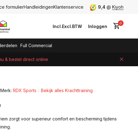
ce formulier
Handleidingen
Klantenservice
9,4
@
Kiyoh
0
Incl.
Excl.
BTW
Inloggen
erdelen
Full Commercial
 & bestel direct online
Account aanmaken
Merk:
RDX Sports
Bekijk alles Krachttraining
0
iem zorgt voor superieur comfort en bescherming tijdens
ining.