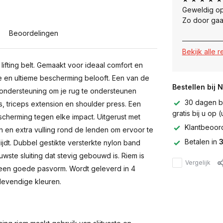
Geweldig op
Zo door gaa
Beoordelingen
Bekijk alle 
ifting belt. Gemaakt voor ideaal comfort en
tie en ultieme bescherming belooft. Een van de
Bestellen bij 
ondersteuning om je rug te ondersteunen
30 dagen be
s, triceps extension en shoulder press. Een
gratis bij u op
erming tegen elke impact. Uitgerust met
Klantbeoor
en en extra vulling rond de lenden om ervoor te
Betalen in
3
ijdt. Dubbel gestikte versterkte nylon band
ste sluiting dat stevig gebouwd is. Riem is
Vergelijk
 een goede pasvorm. Wordt geleverd in 4
levendige kleuren.