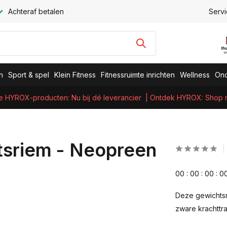
Achteraf betalen
Servi
n
Sport & spel
Klein Fitness
Fitnessruimte inrichten
Wellness
Ond
e HYROX-producten: Nu bij dé leverancier
| Ontdek HYROX: Shop nu
tsriem - Neopreen
0
0
:
0
0
:
0
0
:
0
Deze gewichtsr
zware krachttra