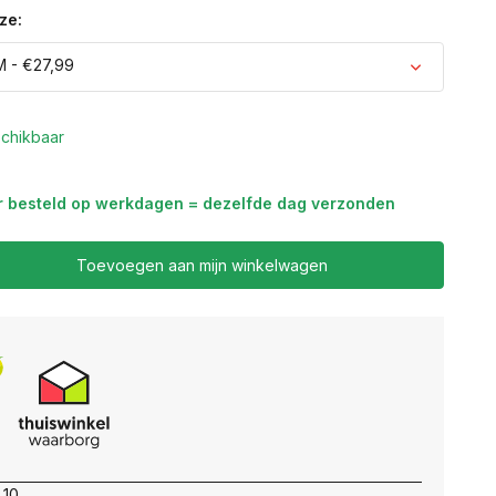
ze:
M - €27,99
Uitverkocht
chikbaar
Uitverkocht
r besteld op werkdagen = dezelfde dag verzonden
Toevoegen aan mijn winkelwagen
 10