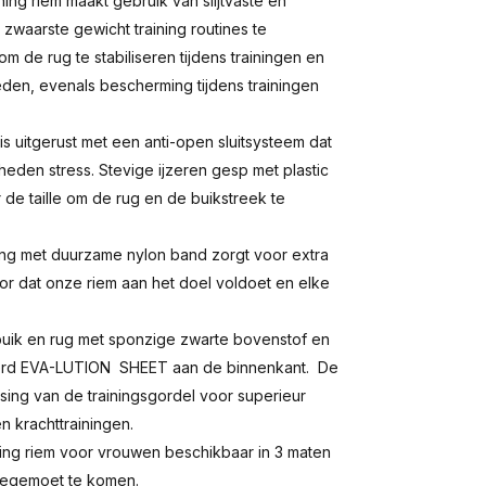
ing riem maakt gebruik van slijtvaste en
zwaarste gewicht training routines te
 de rug te stabiliseren tijdens trainingen en
eden, evenals bescherming tijdens trainingen
is uitgerust met een anti-open sluitsysteem dat
eden stress. Stevige ijzeren gesp met plastic
de taille om de rug en de buikstreek te
ing met duurzame nylon band zorgt voor extra
or dat onze riem aan het doel voldoet en elke
uik en rug met sponzige zwarte bovenstof en
erd EVA-LUTION SHEET aan de binnenkant. De
sing van de trainingsgordel voor superieur
n krachttrainingen.
ning riem voor vrouwen beschikbaar in 3 maten
 tegemoet te komen.