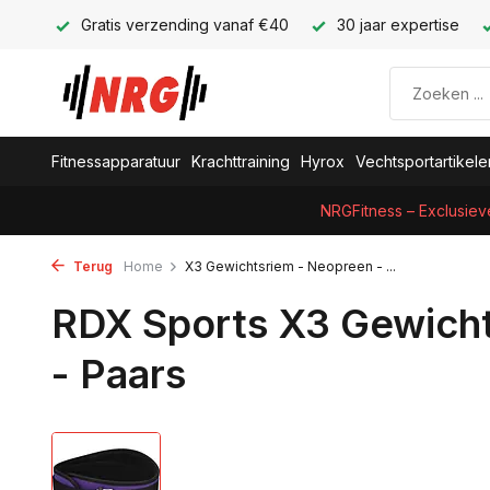
Gratis verzending vanaf €40
30 jaar expertise
Fitnessapparatuur
Krachttraining
Hyrox
Vechtsportartikele
NRGFitness – Exclusiev
Terug
Home
X3 Gewichtsriem - Neopreen - ...
RDX Sports X3 Gewich
- Paars