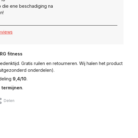
 die ene beschadiging na
n!
reviews
NRG fitness
denktijd. Gratis ruilen en retourneren. Wij halen het product
 (uitgezonderd onderdelen).
deling
9,4/10
.
 termijnen
.
Delen