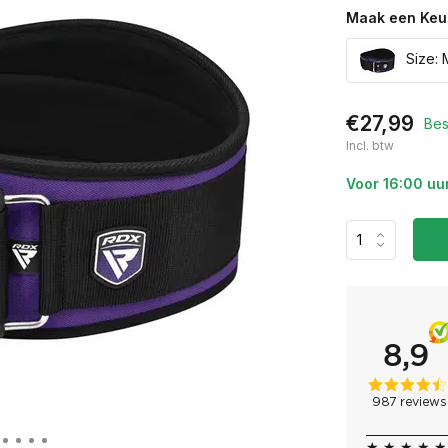
Maak een Keu
Size: 
€27,99
Bes
Incl. btw
Voor 16:00 uu
★ ★ ★ ★ ★