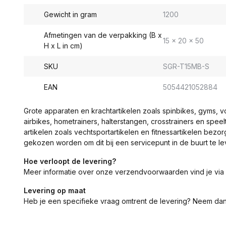
Gewicht in gram
1200
Afmetingen van de verpakking (B x
15 x 20 x 50
H x L in cm)
SKU
SGR-T15MB-S
EAN
5054421052884
Grote apparaten en krachtartikelen zoals spinbikes, gyms, 
airbikes, hometrainers, halterstangen, crosstrainers en spe
artikelen zoals vechtsportartikelen en fitnessartikelen bezor
gekozen worden om dit bij een servicepunt in de buurt te le
Hoe verloopt de levering?
Meer informatie over onze verzendvoorwaarden vind je via
Levering op maat
Heb je een specifieke vraag omtrent de levering? Neem da