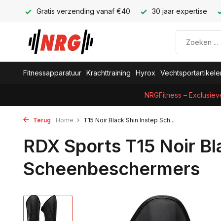
Gratis verzending vanaf €40
30 jaar expertise
Fitnessapparatuur
Krachttraining
Hyrox
Vechtsportartikele
NRGFitness – Exclusiev
Terug
Home
T15 Noir Black Shin Instep Sch...
RDX Sports T15 Noir Bl
Scheenbeschermers