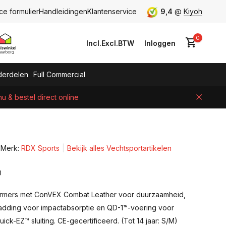
ce formulier
Handleidingen
Klantenservice
9,4
@
Kiyoh
0
Incl.
Excl.
BTW
Inloggen
erdelen
Full Commercial
 & bestel direct online
Account aanmaken
Merk:
RDX Sports
Bekijk alles Vechtsportartikelen
0
mers met ConVEX Combat Leather voor duurzaamheid,
dding voor impactabsorptie en QD-1™-voering voor
ick-EZ™ sluiting. CE-gecertificeerd. (Tot 14 jaar: S/M)