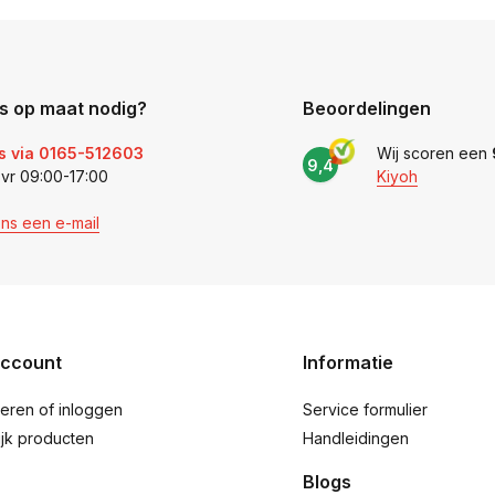
s op maat nodig?
Beoordelingen
s via 0165-512603
Wij scoren een
9,4
 vr 09:00-17:00
Kiyoh
ons een e-mail
account
Informatie
reren of inloggen
Service formulier
ijk producten
Handleidingen
Blogs