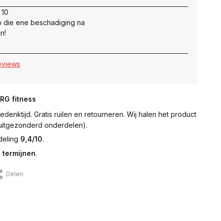
 10
 die ene beschadiging na
n!
reviews
NRG fitness
denktijd. Gratis ruilen en retourneren. Wij halen het product
 (uitgezonderd onderdelen).
deling
9,4/10
.
 termijnen
.
Delen