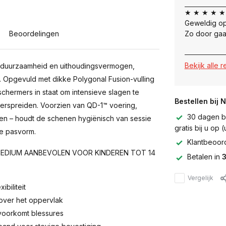
★ ★ ★ ★ ★
Geweldig op
Beoordelingen
Zo door gaa
Bekijk alle 
 duurzaamheid en uithoudingsvermogen,
. Opgevuld met dikke Polygonal Fusion-vulling
ermers in staat om intensieve slagen te
Bestellen bij 
verspreiden. Voorzien van QD-1™ voering,
30 dagen be
n – houdt de schenen hygiënisch van sessie
gratis bij u op
ge pasvorm.
Klantbeoor
N MEDIUM AANBEVOLEN VOOR KINDEREN TOT 14
Betalen in
3
Vergelijk
biliteit
 over het oppervlak
voorkomt blessures