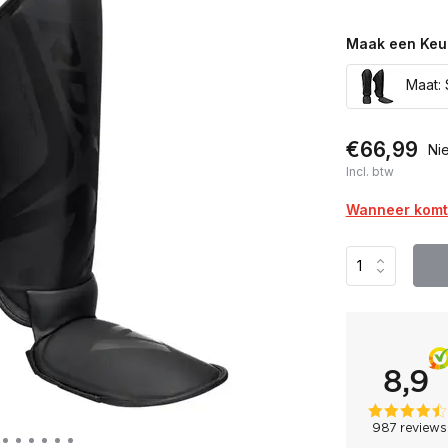
Maak een Keu
Maat: 
€66,99
Ni
Incl. btw
Wanneer komt 