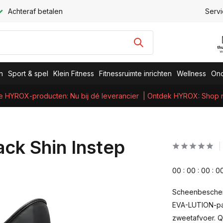
Achteraf betalen
Servi
n
Sport & spel
Klein Fitness
Fitnessruimte inrichten
Wellness
Ond
e HYROX-producten: Nu bij dé leverancier
| Ontdek HYROX: Shop nu
ack Shin Instep
0
0
:
0
0
:
0
0
:
0
Scheenbescher
EVA-LUTION-pa
zweetafvoer. Qu