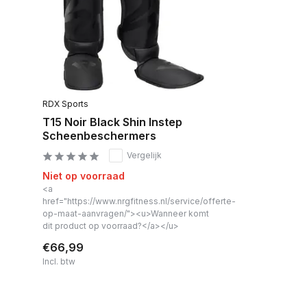
RDX Sports
T15 Noir Black Shin Instep
Scheenbeschermers
Vergelijk
Niet op voorraad
<a
href="https://www.nrgfitness.nl/service/offerte-
op-maat-aanvragen/"><u>Wanneer komt
dit product op voorraad?</a></u>
€66,99
Incl. btw