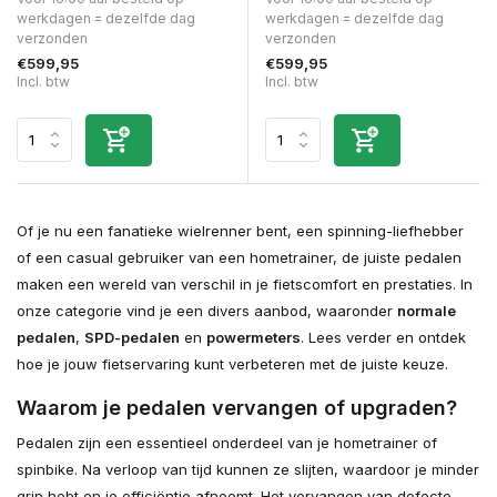
werkdagen = dezelfde dag
werkdagen = dezelfde dag
verzonden
verzonden
€599,95
€599,95
Incl. btw
Incl. btw
Of je nu een fanatieke wielrenner bent, een spinning-liefhebber
of een casual gebruiker van een hometrainer, de juiste pedalen
maken een wereld van verschil in je fietscomfort en prestaties. In
onze categorie vind je een divers aanbod, waaronder
normale
pedalen
,
SPD-pedalen
en
powermeters
. Lees verder en ontdek
hoe je jouw fietservaring kunt verbeteren met de juiste keuze.
Waarom je pedalen vervangen of upgraden?
Pedalen zijn een essentieel onderdeel van je hometrainer of
spinbike. Na verloop van tijd kunnen ze slijten, waardoor je minder
grip hebt en je efficiëntie afneemt. Het vervangen van defecte