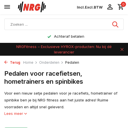
0
Incl.
Excl.
BTW
Achteraf betalen
NRGFitness – Exclusieve HYROX-producten: Nu bij dé
leverancier
Terug
Home
Onderdelen
Pedalen
Pedalen voor racefietsen,
hometrainers en spinbikes
Voor een nieuw setje pedalen voor je racefiets, hometrainer of
spinbike ben je bij NRG fitness aan het juiste adres! Ruime
voorraden en altijd snel geleverd.
Lees meer