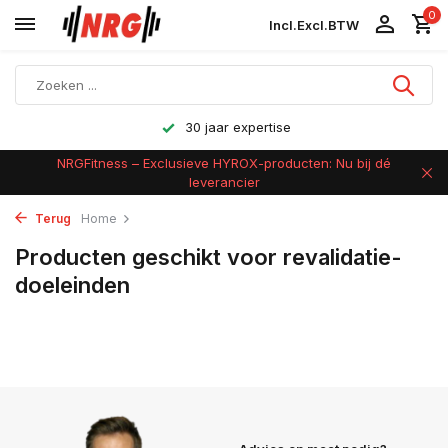
0
Incl.
Excl.
BTW
30 jaar expertise
NRGFitness – Exclusieve HYROX-producten: Nu bij dé
leverancier
Terug
Home
Producten geschikt voor revalidatie-
doeleinden