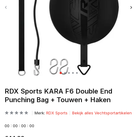
RDX Sports KARA F6 Double End
Punching Bag + Touwen + Haken
Merk:
RDX Sports
Bekijk alles Vechtsportartikelen
0
0
:
0
0
:
0
0
:
0
0