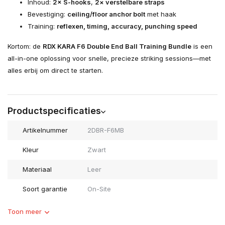
Inhoud:
2× S-hooks
,
2× verstelbare straps
Bevestiging:
ceiling/floor anchor bolt
met haak
Training:
reflexen, timing, accuracy, punching speed
Kortom: de
RDX KARA F6 Double End Ball Training Bundle
is een
all-in-one oplossing voor snelle, precieze striking sessions—met
alles erbij om direct te starten.
Productspecificaties
Artikelnummer
2DBR-F6MB
Kleur
Zwart
Materiaal
Leer
Soort garantie
On-Site
Toon meer