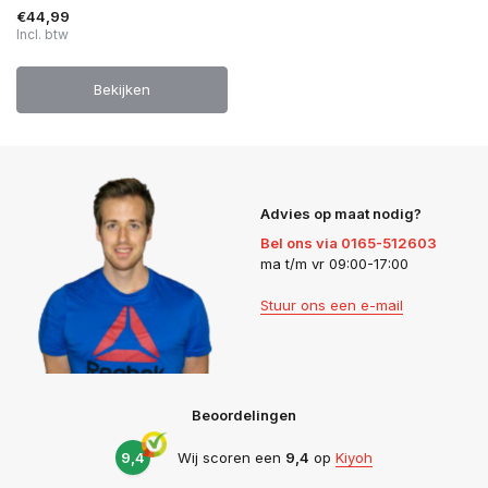
€44,99
Incl. btw
Bekijken
Advies op maat nodig?
Bel ons via 0165-512603
ma t/m vr 09:00-17:00
Stuur ons een e-mail
Beoordelingen
9,4
Wij scoren een
9,4
op
Kiyoh