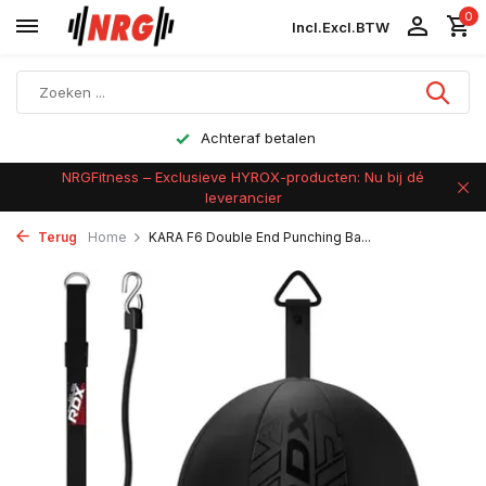
0
Incl.
Excl.
BTW
Achteraf betalen
NRGFitness – Exclusieve HYROX-producten: Nu bij dé
leverancier
Terug
Home
KARA F6 Double End Punching Ba...