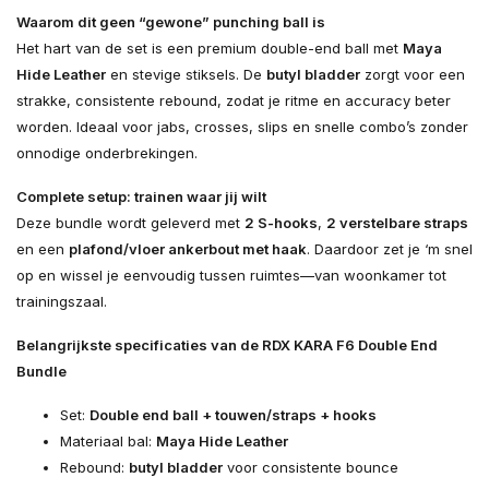
Waarom dit geen “gewone” punching ball is
Het hart van de set is een premium double-end ball met
Maya
Hide Leather
en stevige stiksels. De
butyl bladder
zorgt voor een
strakke, consistente rebound, zodat je ritme en accuracy beter
worden. Ideaal voor jabs, crosses, slips en snelle combo’s zonder
onnodige onderbrekingen.
Complete setup: trainen waar jij wilt
Deze bundle wordt geleverd met
2 S-hooks
,
2 verstelbare straps
en een
plafond/vloer ankerbout met haak
. Daardoor zet je ‘m snel
op en wissel je eenvoudig tussen ruimtes—van woonkamer tot
trainingszaal.
Belangrijkste specificaties van de RDX KARA F6 Double End
Bundle
Set:
Double end ball + touwen/straps + hooks
Materiaal bal:
Maya Hide Leather
Rebound:
butyl bladder
voor consistente bounce