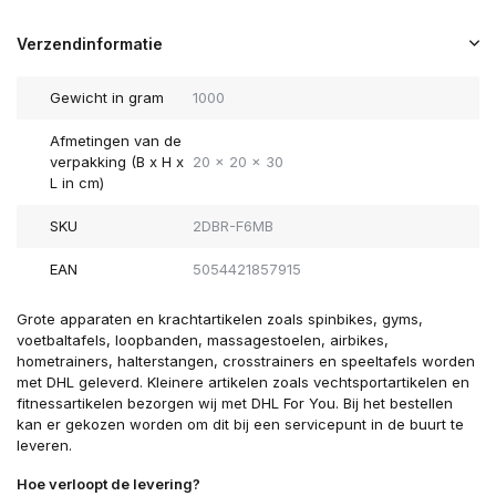
Verzendinformatie
Gewicht in gram
1000
Afmetingen van de
verpakking (B x H x
20 x 20 x 30
L in cm)
SKU
2DBR-F6MB
EAN
5054421857915
Grote apparaten en krachtartikelen zoals spinbikes, gyms,
voetbaltafels, loopbanden, massagestoelen, airbikes,
hometrainers, halterstangen, crosstrainers en speeltafels worden
met DHL geleverd. Kleinere artikelen zoals vechtsportartikelen en
fitnessartikelen bezorgen wij met DHL For You. Bij het bestellen
kan er gekozen worden om dit bij een servicepunt in de buurt te
leveren.
Hoe verloopt de levering?