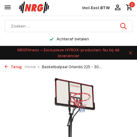
0
Incl.
Excl.
BTW
Achteraf betalen
NRGFitness – Exclusieve HYROX-producten: Nu bij dé
leverancier
Terug
Home
Basketbalpaal Orlando 225 - 30...