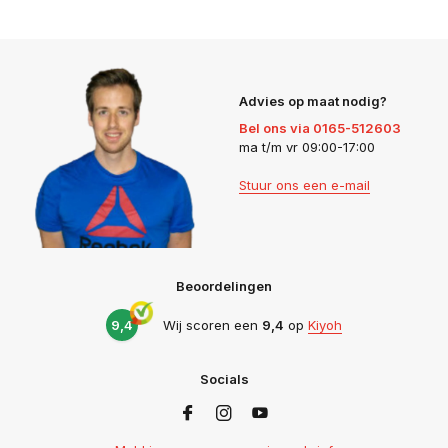
Advies op maat nodig?
Bel ons via 0165-512603
ma t/m vr 09:00-17:00
Stuur ons een e-mail
Beoordelingen
9,4
Wij scoren een
9,4
op
Kiyoh
Socials