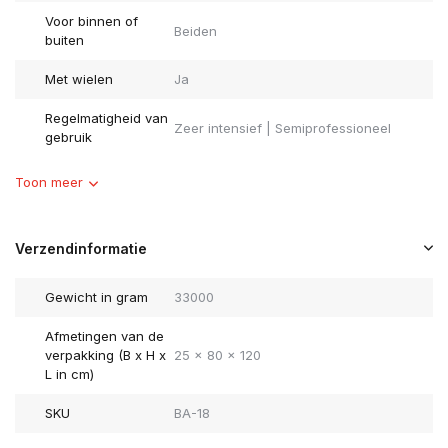
Voor binnen of
Beiden
buiten
Met wielen
Ja
Regelmatigheid van
Zeer intensief | Semiprofessioneel
gebruik
Toon meer
Verzendinformatie
Gewicht in gram
33000
Afmetingen van de
verpakking (B x H x
25 x 80 x 120
L in cm)
SKU
BA-18