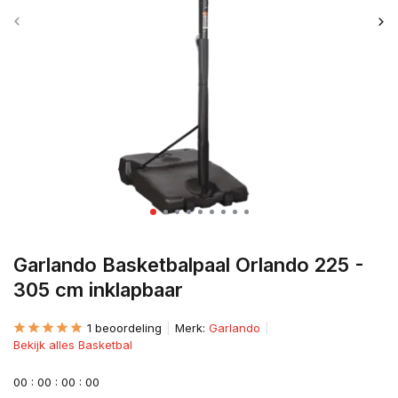
Garlando Basketbalpaal Orlando 225 -
305 cm inklapbaar
1 beoordeling
Merk:
Garlando
Bekijk alles Basketbal
0
0
:
0
0
:
0
0
:
0
0