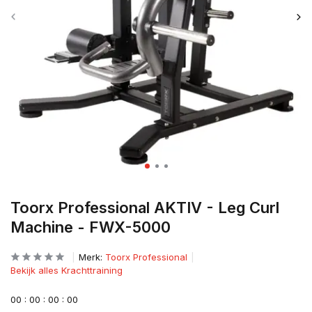
Toorx Professional AKTIV - Leg Curl
Machine - FWX-5000
Merk:
Toorx Professional
Bekijk alles Krachttraining
0
0
:
0
0
:
0
0
:
0
0