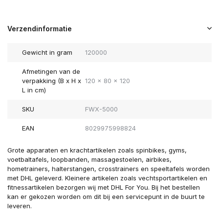
Verzendinformatie
Gewicht in gram
120000
Afmetingen van de
verpakking (B x H x
120 x 80 x 120
L in cm)
SKU
FWX-5000
EAN
8029975998824
Grote apparaten en krachtartikelen zoals spinbikes, gyms,
voetbaltafels, loopbanden, massagestoelen, airbikes,
hometrainers, halterstangen, crosstrainers en speeltafels worden
met DHL geleverd. Kleinere artikelen zoals vechtsportartikelen en
fitnessartikelen bezorgen wij met DHL For You. Bij het bestellen
kan er gekozen worden om dit bij een servicepunt in de buurt te
leveren.