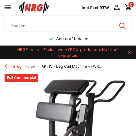
0
Incl.
Excl.
BTW
Achteraf betalen
NRGFitness – Exclusieve HYROX-producten: Nu bij dé
leverancier
Terug
Home
AKTIV - Leg Curl Machine - FWX...
Full Commercial