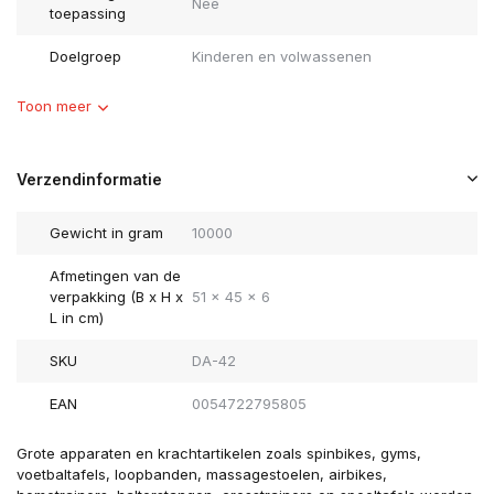
Nee
toepassing
Doelgroep
Kinderen en volwassenen
Toon meer
Verzendinformatie
Gewicht in gram
10000
Afmetingen van de
verpakking (B x H x
51 x 45 x 6
L in cm)
SKU
DA-42
EAN
0054722795805
Grote apparaten en krachtartikelen zoals spinbikes, gyms,
voetbaltafels, loopbanden, massagestoelen, airbikes,