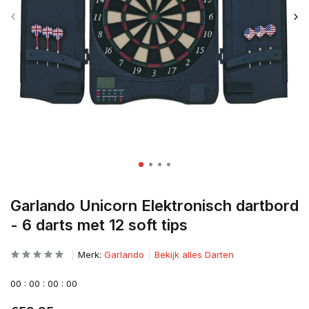
Garlando Unicorn Elektronisch dartbord
- 6 darts met 12 soft tips
Merk:
Garlando
Bekijk alles Darten
0
0
:
0
0
:
0
0
:
0
0