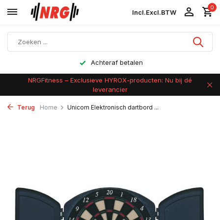
0
Incl.
Excl.
BTW
Achteraf betalen
NRGFitness – Exclusieve HYROX-producten: Nu bij dé
leverancier
Terug
Home
Unicorn Elektronisch dartbord ...