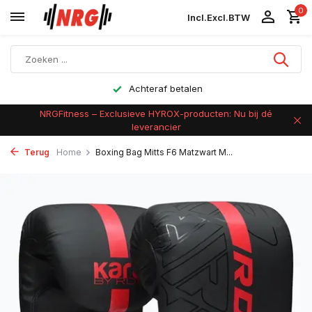
0
Incl.
Excl.
BTW
Achteraf betalen
NRGFitness – Exclusieve HYROX-producten: Nu bij dé
leverancier
Terug
Home
Boxing Bag Mitts F6 Matzwart M...