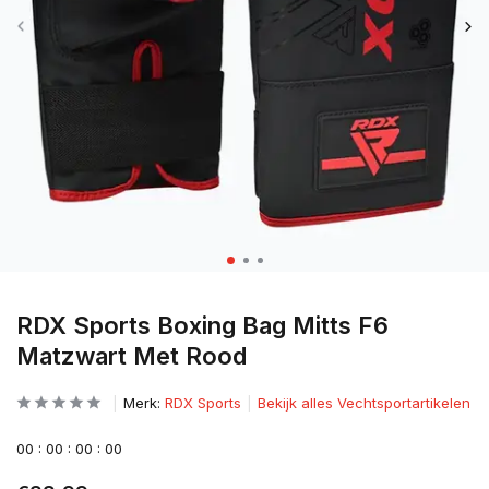
RDX Sports Boxing Bag Mitts F6
Matzwart Met Rood
Merk:
RDX Sports
Bekijk alles Vechtsportartikelen
0
0
:
0
0
:
0
0
:
0
0