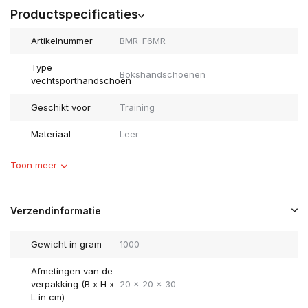
Productspecificaties
Artikelnummer
BMR-F6MR
Type
Bokshandschoenen
vechtsporthandschoen
Geschikt voor
Training
Materiaal
Leer
Toon meer
Verzendinformatie
Gewicht in gram
1000
Afmetingen van de
verpakking (B x H x
20 x 20 x 30
L in cm)