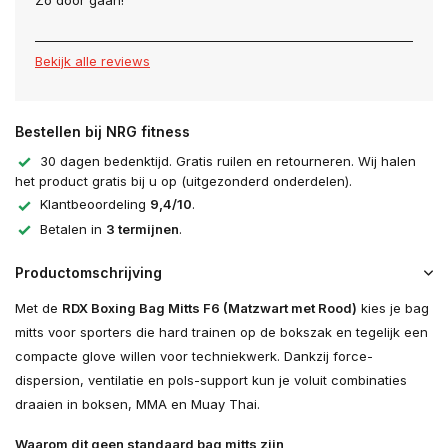
Zo door gaan!
Bekijk alle reviews
Bestellen bij NRG fitness
30 dagen bedenktijd. Gratis ruilen en retourneren. Wij halen
het product gratis bij u op (uitgezonderd onderdelen).
Klantbeoordeling
9,4/10
.
Betalen in
3 termijnen
.
Productomschrijving
Met de
RDX Boxing Bag Mitts F6 (Matzwart met Rood)
kies je bag
mitts voor sporters die hard trainen op de bokszak en tegelijk een
compacte glove willen voor techniekwerk. Dankzij force-
dispersion, ventilatie en pols-support kun je voluit combinaties
draaien in boksen, MMA en Muay Thai.
Waarom dit geen standaard bag mitts zijn