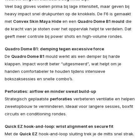
Veel bag gloves voelen prima bij lage intensiteit, maar geven bij
heavy impact snel drukpunten op de knokkels. De F6 is gemaakt
met
Convex Skin Maya Hide
en een
Quadro Dome B1 mould
die
de kracht van je stoten over het oppervlak helpt te verdelen. Dat
geeft meer controle bij power shots en high-volume rondes.
Quadro Dome B1: demping tegen excessive force
De
Quadro Dome B1
mould werkt als een demper bij harde
klappen. Impact wordt beter “uitgesmeerd”, wat helpt om je
handen comfortabeler te houden tijdens intensieve
bokszaksessies en snelle combo’s.
Perforaties: airflow en minder sweat build-up
Strategisch geplaatste
perforaties
verbeteren ventilatie en helpen
zweetopbouw te verminderen. Ideaal voor langere sessies, boxfit
circuits en conditioning rondes.
Quick EZ hook-and-loop: wrist alignment en secure fit
Met de
Quick EZ
hook-and-loop sluiting trek je de mitts snel strak.