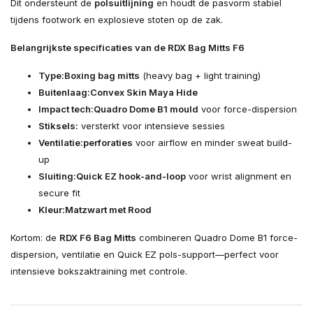
Dit ondersteunt de
polsuitlijning
en houdt de pasvorm stabiel
tijdens footwork en explosieve stoten op de zak.
Belangrijkste specificaties van de RDX Bag Mitts F6
Type:
Boxing bag mitts
(heavy bag + light training)
Buitenlaag:
Convex Skin Maya Hide
Impact tech:
Quadro Dome B1 mould
voor force-dispersion
Stiksels:
versterkt voor intensieve sessies
Ventilatie:
perforaties
voor airflow en minder sweat build-
up
Sluiting:
Quick EZ hook-and-loop
voor wrist alignment en
secure fit
Kleur:
Matzwart met Rood
Kortom: de
RDX F6 Bag Mitts
combineren Quadro Dome B1 force-
dispersion, ventilatie en Quick EZ pols-support—perfect voor
intensieve bokszaktraining met controle.