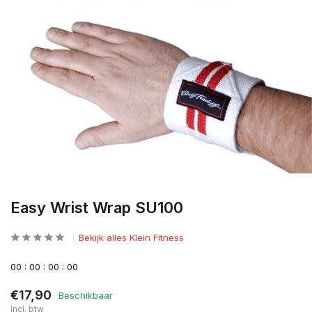
Easy Wrist Wrap SU100
Bekijk alles Klein Fitness
0
0
:
0
0
:
0
0
:
0
0
€17,90
Beschikbaar
Incl. btw