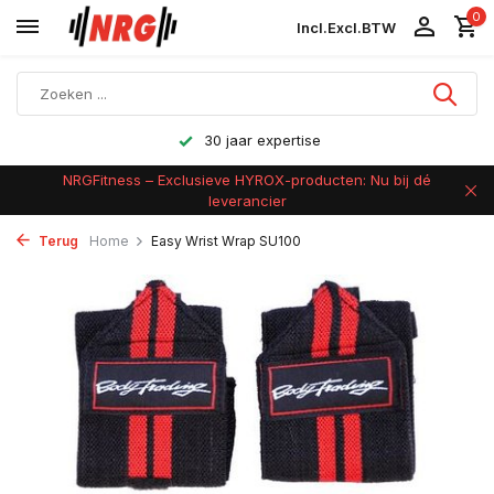
0
Incl.
Excl.
BTW
30 jaar expertise
NRGFitness – Exclusieve HYROX-producten: Nu bij dé
leverancier
Terug
Home
Easy Wrist Wrap SU100