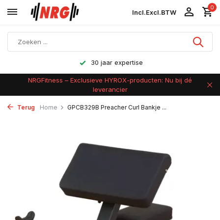
0
Incl.
Excl.
BTW
Achteraf betalen
NRGFitness – Exclusieve HYROX-producten: Nu bij dé
leverancier
Terug
Home
GPCB329B Preacher Curl Bankje ...