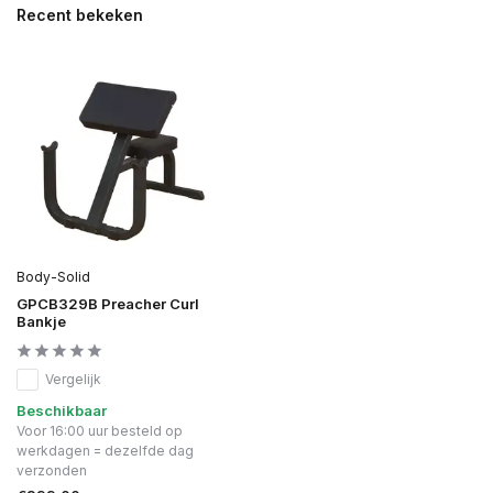
Recent bekeken
Body-Solid
GPCB329B Preacher Curl
Bankje
Vergelijk
Beschikbaar
Voor 16:00 uur besteld op
werkdagen = dezelfde dag
verzonden