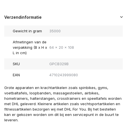
Verzendinformatie
Gewicht in gram
35000
Afmetingen van de
verpakking (B x H x
64 x 20 x 108
L in cm)
SKU
GPCB329B
EAN
4710243999080
Grote apparaten en krachtartikelen zoals spinbikes, gyms,
voetbaltafels, loopbanden, massagestoelen, airbikes,
hometrainers, halterstangen, crosstrainers en speeltafels worden
met DHL geleverd. Kleinere artikelen zoals vechtsportartikelen en
fitnessartikelen bezorgen wij met DHL For You. Bij het bestellen
kan er gekozen worden om dit bij een servicepunt in de buurt te
leveren.