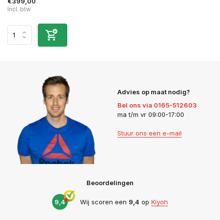
€399,00
Incl. btw
Advies op maat nodig?
Bel ons via 0165-512603
ma t/m vr 09:00-17:00
Stuur ons een e-mail
Beoordelingen
9,4
Wij scoren een
9,4
op
Kiyoh