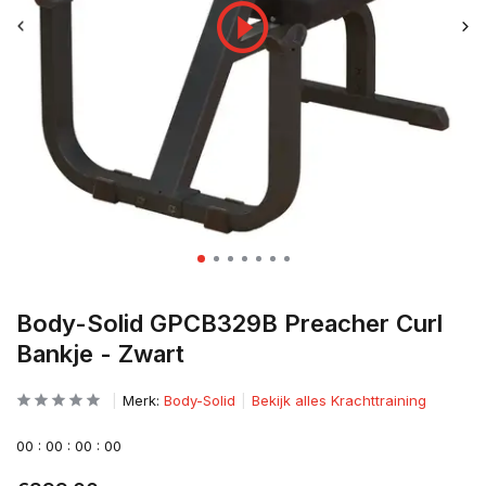
Body-Solid GPCB329B Preacher Curl
Bankje - Zwart
Merk:
Body-Solid
Bekijk alles Krachttraining
0
0
:
0
0
:
0
0
:
0
0