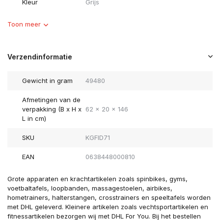
Kleur
Grijs
Toon meer
Verzendinformatie
Gewicht in gram
49480
Afmetingen van de
verpakking (B x H x
62 x 20 x 146
L in cm)
SKU
KGFID71
EAN
0638448000810
Grote apparaten en krachtartikelen zoals spinbikes, gyms,
voetbaltafels, loopbanden, massagestoelen, airbikes,
hometrainers, halterstangen, crosstrainers en speeltafels worden
met DHL geleverd. Kleinere artikelen zoals vechtsportartikelen en
fitnessartikelen bezorgen wij met DHL For You. Bij het bestellen