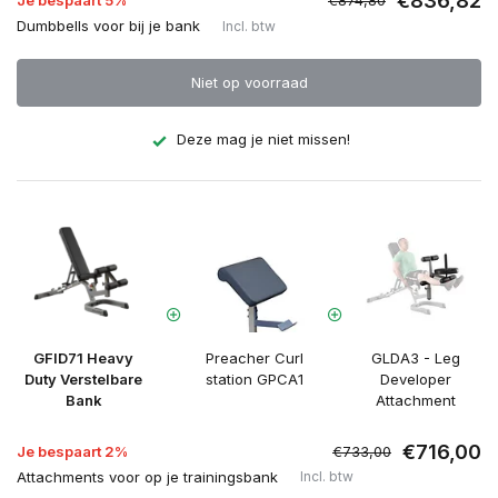
€836,82
Je bespaart 5%
€874,80
Dumbbells voor bij je bank
Incl. btw
Niet op voorraad
Deze mag je niet missen!
GFID71 Heavy
Preacher Curl
GLDA3 - Leg
Duty Verstelbare
station GPCA1
Developer
Bank
Attachment
€716,00
Je bespaart 2%
€733,00
Attachments voor op je trainingsbank
Incl. btw