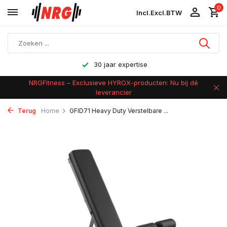
0
Incl.
Excl.
BTW
30 jaar expertise
NRGFitness – Exclusieve HYROX-producten: Nu bij dé
leverancier
Terug
Home
GFID71 Heavy Duty Verstelbare ...