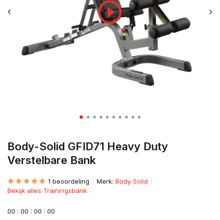
Body-Solid GFID71 Heavy Duty
Verstelbare Bank
1 beoordeling
Merk:
Body-Solid
Bekijk alles Trainingsbank
0
0
:
0
0
:
0
0
:
0
0