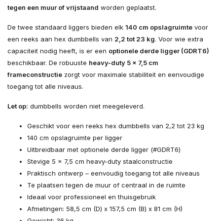
tegen een muur of vrijstaand
worden geplaatst.
De twee standaard liggers bieden elk
140 cm opslagruimte
voor
een reeks aan hex dumbbells van
2,2 tot 23 kg
. Voor wie extra
capaciteit nodig heeft, is er een
optionele derde ligger (GDRT6)
beschikbaar. De robuuste
heavy-duty 5 x 7,5 cm
frameconstructie
zorgt voor maximale stabiliteit en eenvoudige
toegang tot alle niveaus.
Let op:
dumbbells worden niet meegeleverd.
Geschikt voor een reeks hex dumbbells van 2,2 tot 23 kg
140 cm opslagruimte per ligger
Uitbreidbaar met optionele derde ligger (#GDRT6)
Stevige 5 x 7,5 cm heavy-duty staalconstructie
Praktisch ontwerp – eenvoudig toegang tot alle niveaus
Te plaatsen tegen de muur of centraal in de ruimte
Ideaal voor professioneel en thuisgebruik
Afmetingen: 58,5 cm (D) x 157,5 cm (B) x 81 cm (H)
Gewicht: 36 kg