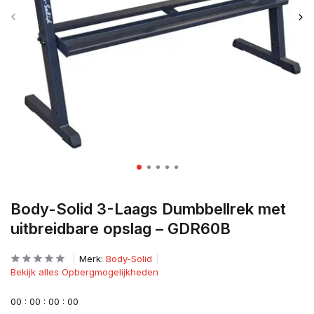
Body-Solid 3-Laags Dumbbellrek met
uitbreidbare opslag – GDR60B
Merk:
Body-Solid
Bekijk alles Opbergmogelijkheden
0
0
:
0
0
:
0
0
:
0
0