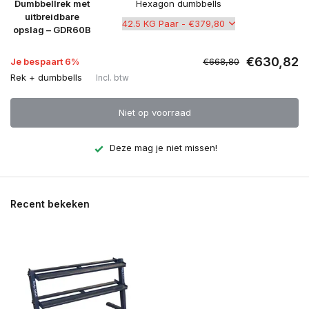
Dumbbellrek met
Hexagon dumbbells
uitbreidbare
opslag – GDR60B
€630,82
Je bespaart 6%
€668,80
Rek + dumbbells
Incl. btw
Niet op voorraad
Deze mag je niet missen!
Recent bekeken