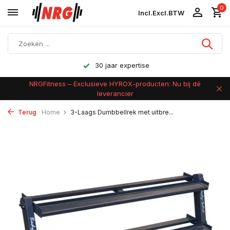
0
Incl.
Excl.
BTW
Achteraf betalen
NRGFitness – Exclusieve HYROX-producten: Nu bij dé
leverancier
Terug
Home
3-Laags Dumbbellrek met uitbre...