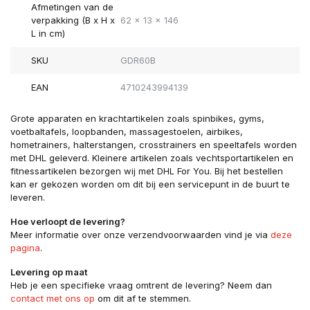
Afmetingen van de
verpakking (B x H x
62 x 13 x 146
L in cm)
SKU
GDR60B
EAN
4710243994139
Grote apparaten en krachtartikelen zoals spinbikes, gyms,
voetbaltafels, loopbanden, massagestoelen, airbikes,
hometrainers, halterstangen, crosstrainers en speeltafels worden
met DHL geleverd. Kleinere artikelen zoals vechtsportartikelen en
fitnessartikelen bezorgen wij met DHL For You. Bij het bestellen
kan er gekozen worden om dit bij een servicepunt in de buurt te
leveren.
Hoe verloopt de levering?
Meer informatie over onze verzendvoorwaarden vind je via
deze
pagina
.
Levering op maat
Heb je een specifieke vraag omtrent de levering? Neem dan
contact met ons op
om dit af te stemmen.