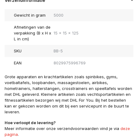
Verzendinformatie
Gewicht in gram
5000
Afmetingen van de
verpakking (B x H x
15 x 15 x 125
L in cm)
SKU
BB-5
EAN
8029975996769
Grote apparaten en krachtartikelen zoals spinbikes, gyms,
voetbaltafels, loopbanden, massagestoelen, airbikes,
hometrainers, halterstangen, crosstrainers en speeltafels worden
met DHL geleverd. Kleinere artikelen zoals vechtsportartikelen en
fitnessartikelen bezorgen wij met DHL For You. Bij het bestellen
kan er gekozen worden om dit bij een servicepunt in de buurt te
leveren.
Hoe verloopt de levering?
Meer informatie over onze verzendvoorwaarden vind je via
deze
pagina
.