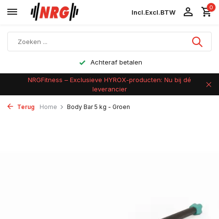
0
Incl.
Excl.
BTW
Achteraf betalen
NRGFitness – Exclusieve HYROX-producten: Nu bij dé
leverancier
Terug
Home
Body Bar 5 kg - Groen