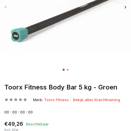
Toorx Fitness Body Bar 5 kg - Groen
Merk:
Toorx Fitness
Bekijk alles Krachttraining
0
0
:
0
0
:
0
0
:
0
0
€49,26
Beschikbaar
Incl. btw