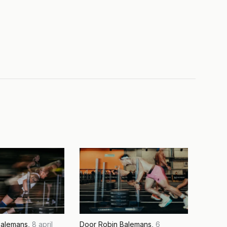
Balemans
,
8 april
Door
Robin Balemans
,
6