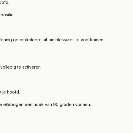
hoofd.
tpositie.
fening gecontroleerd uit om blessures te voorkomen.
olledig te activeren.
n je hoofd.
t je ellebogen een hoek van 90 graden vormen.