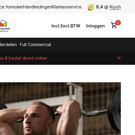
ce formulier
Handleidingen
Klantenservice
9,4
@
Kiyoh
0
Incl.
Excl.
BTW
Inloggen
erdelen
Full Commercial
 & bestel direct online
Account aanmaken