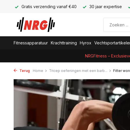
Gratis verzending vanaf €40
30 jaar expertise
Fitnessapparatuur
Krachttraining
Hyrox
Vechtsportartikele
NRGFitness – Exclusiev
Terug
Home
Tricep oefeningen met een barb...
Fitter wo