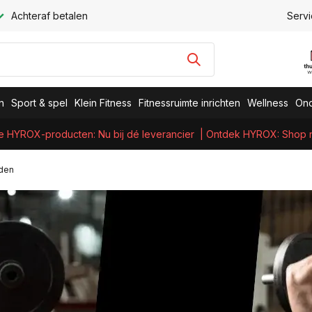
Achteraf betalen
Servi
n
Sport & spel
Klein Fitness
Fitnessruimte inrichten
Wellness
Ond
e HYROX-producten: Nu bij dé leverancier
| Ontdek HYROX: Shop nu
rden