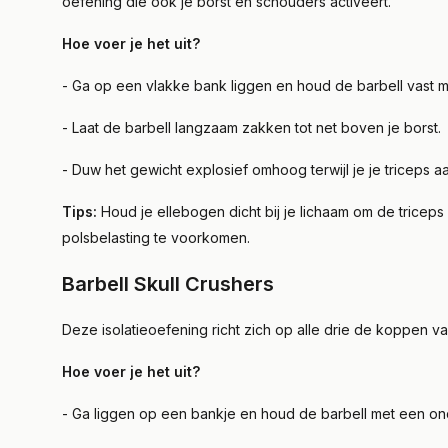
oefening die ook je borst en schouders activeert.
Hoe voer je het uit?
- Ga op een vlakke bank liggen en houd de barbell vast
- Laat de barbell langzaam zakken tot net boven je borst
- Duw het gewicht explosief omhoog terwijl je je triceps 
Tips:
Houd je ellebogen dicht bij je lichaam om de triceps
polsbelasting te voorkomen.
Barbell Skull Crushers
Deze isolatieoefening richt zich op alle drie de koppen van
Hoe voer je het uit?
- Ga liggen op een bankje en houd de barbell met een o