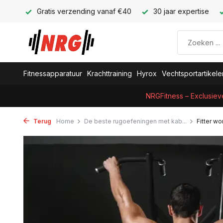
Gratis verzending vanaf €40
30 jaar expertise
Fitnessapparatuur
Krachttraining
Hyrox
Vechtsportartikele
NRGFitness – Exclusiev
Terug
Home
De beste rugoefeningen met kab...
Fitter w