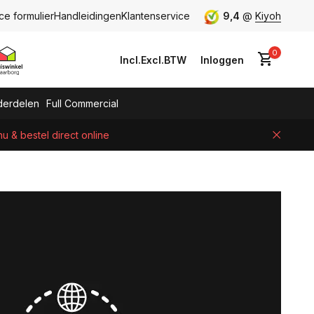
ce formulier
Handleidingen
Klantenservice
9,4
@
Kiyoh
0
Incl.
Excl.
BTW
Inloggen
erdelen
Full Commercial
 & bestel direct online
Account aanmaken