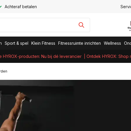
Achteraf betalen
Servi
n
Sport & spel
Klein Fitness
Fitnessruimte inrichten
Wellness
Ond
e HYROX-producten: Nu bij dé leverancier
| Ontdek HYROX: Shop nu
orden