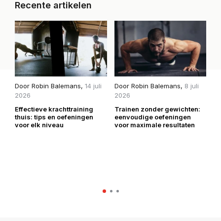
Recente artikelen
Door
Robin Balemans
,
14 juli
Door
Robin Balemans
,
8 juli
D
2026
2026
2
Effectieve krachttraining
Trainen zonder gewichten:
H
thuis: tips en oefeningen
eenvoudige oefeningen
mi
voor elk niveau
voor maximale resultaten
be