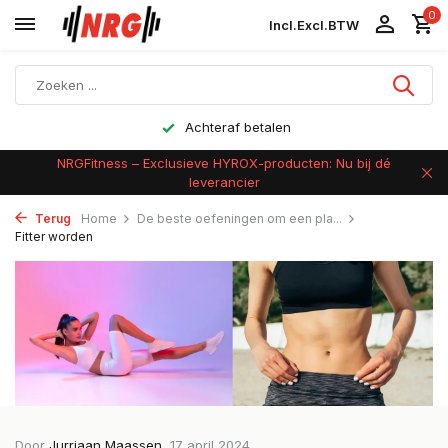
0
Incl.
Excl.
BTW
Achteraf betalen
NRGFitness – Exclusieve HYROX-producten: Nu bij dé
leverancier
Terug
Home
De beste oefeningen om een pla...
Fitter worden
Door
Jurriaan Maassen
, 17 april 2024