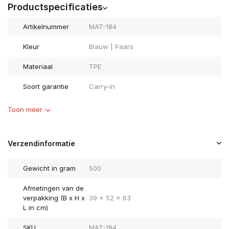
Productspecificaties
Artikelnummer
MAT-184
Kleur
Blauw | Paars
Materiaal
TPE
Soort garantie
Carry-in
Toon meer
Verzendinformatie
Gewicht in gram
500
Afmetingen van de
verpakking (B x H x
39 x 52 x 63
L in cm)
SKU
MAT-184