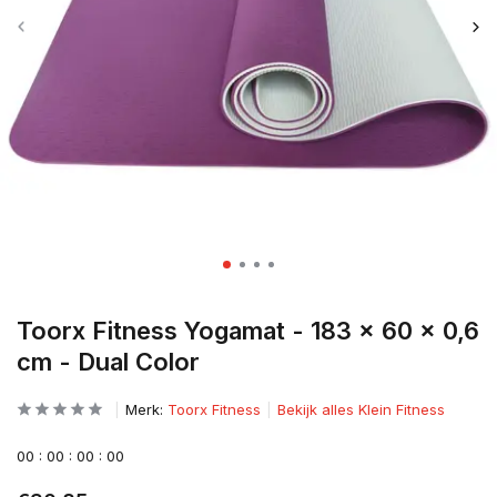
Toorx Fitness Yogamat - 183 x 60 x 0,6
cm - Dual Color
Merk:
Toorx Fitness
Bekijk alles Klein Fitness
0
0
:
0
0
:
0
0
:
0
0