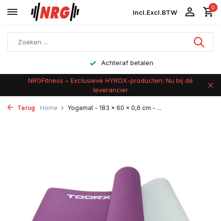
0
Incl.
Excl.
BTW
Achteraf betalen
NRGFitness – Exclusieve HYROX-producten: Nu bij dé
leverancier
Terug
Home
Yogamat - 183 x 60 x 0,6 cm - ...